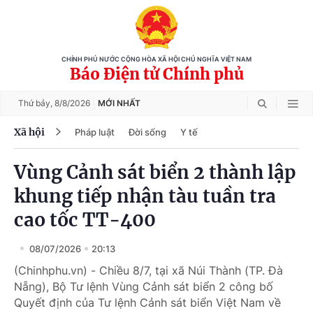
CHÍNH PHỦ NƯỚC CỘNG HÒA XÃ HỘI CHỦ NGHĨA VIỆT NAM
Báo Điện tử Chính phủ
Thứ bảy,
8/8/2026
MỚI NHẤT
Xã hội
Pháp luật
Đời sống
Y tế
Vùng Cảnh sát biển 2 thành lập
khung tiếp nhận tàu tuần tra
cao tốc TT-400
08/07/2026
20:13
(Chinhphu.vn) - Chiều 8/7, tại xã Núi Thành (TP. Đà
Nẵng), Bộ Tư lệnh Vùng Cảnh sát biển 2 công bố
Quyết định của Tư lệnh Cảnh sát biển Việt Nam về