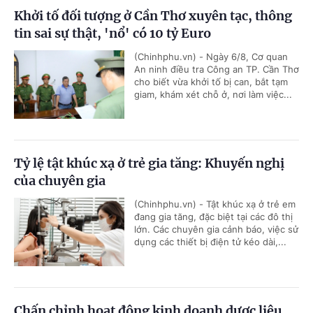
Khởi tố đối tượng ở Cần Thơ xuyên tạc, thông
tin sai sự thật, 'nổ' có 10 tỷ Euro
(Chinhphu.vn) - Ngày 6/8, Cơ quan
An ninh điều tra Công an TP. Cần Thơ
cho biết vừa khởi tố bị can, bắt tạm
giam, khám xét chỗ ở, nơi làm việc...
Tỷ lệ tật khúc xạ ở trẻ gia tăng: Khuyến nghị
của chuyên gia
(Chinhphu.vn) - Tật khúc xạ ở trẻ em
đang gia tăng, đặc biệt tại các đô thị
lớn. Các chuyên gia cảnh báo, việc sử
dụng các thiết bị điện tử kéo dài,...
Chấn chỉnh hoạt động kinh doanh dược liệu