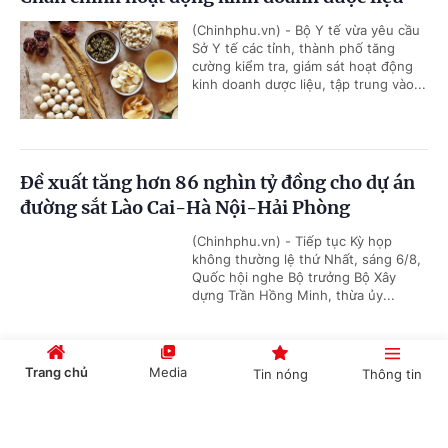
(Chinhphu.vn) - Bộ Y tế vừa yêu cầu
Sở Y tế các tỉnh, thành phố tăng
cường kiểm tra, giám sát hoạt động
kinh doanh dược liệu, tập trung vào...
Đề xuất tăng hơn 86 nghìn tỷ đồng cho dự án
đường sắt Lào Cai-Hà Nội-Hải Phòng
(Chinhphu.vn) - Tiếp tục Kỳ họp
không thường lệ thứ Nhất, sáng 6/8,
Quốc hội nghe Bộ trưởng Bộ Xây
dựng Trần Hồng Minh, thừa ủy...
Trang chủ
Media
Tin nóng
Thông tin
Đề xuất cơ chế đặc thù đầu tư dự án đường
Vành đai 5-Vùng Thủ đô Hà Nội
Cổng TTĐT Chính phủ
English
中文