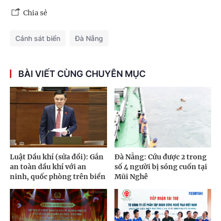
Chia sẻ
Cảnh sát biển
Đà Nẵng
BÀI VIẾT CÙNG CHUYÊN MỤC
Luật Dầu khí (sửa đổi): Gắn
Đà Nẵng: Cứu được 2 trong
an toàn dầu khí với an
số 4 người bị sóng cuốn tại
ninh, quốc phòng trên biển
Mũi Nghê