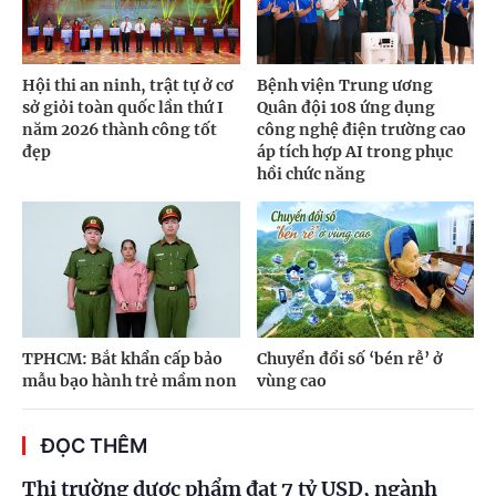
Hội thi an ninh, trật tự ở cơ
Bệnh viện Trung ương
sở giỏi toàn quốc lần thứ I
Quân đội 108 ứng dụng
năm 2026 thành công tốt
công nghệ điện trường cao
đẹp
áp tích hợp AI trong phục
hồi chức năng
TPHCM: Bắt khẩn cấp bảo
Chuyển đổi số ‘bén rễ’ ở
mẫu bạo hành trẻ mầm non
vùng cao
ĐỌC THÊM
Thị trường dược phẩm đạt 7 tỷ USD, ngành