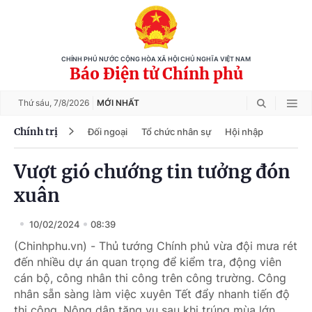
CHÍNH PHỦ NƯỚC CỘNG HÒA XÃ HỘI CHỦ NGHĨA VIỆT NAM
Báo Điện tử Chính phủ
Thứ sáu,
7/8/2026
MỚI NHẤT
Chính trị
Đối ngoại
Tổ chức nhân sự
Hội nhập
Vượt gió chướng tin tưởng đón
xuân
10/02/2024
08:39
(Chinhphu.vn) - Thủ tướng Chính phủ vừa đội mưa rét
đến nhiều dự án quan trọng để kiểm tra, động viên
cán bộ, công nhân thi công trên công trường. Công
nhân sẵn sàng làm việc xuyên Tết đẩy nhanh tiến độ
thi công. Nông dân tăng vụ sau khi trúng mùa lớn