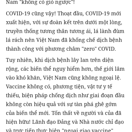
Nam "không có gió ngược"!
COVID-19 cũng vậy! Thoạt đầu, COVID-19 mới
xuất hiện, với sự đoàn kết trên dưới một lòng,
truyền thống tương thân tương ái, lá lành đùm
lá rách nên Việt Nam đã khống chế dịch bệnh
thành công với phương châm "zero" COVID.
Tuy nhiên, khi dịch bệnh lây lan trên diện
rộng, các biến thể nguy hiểm hơn, thế giới lâm
vào khó khăn, Việt Nam cũng không ngoại lệ.
Vaccine không có, phương tiện, vật tư y tế
thiếu, biện pháp chống dịch như giai đoạn đầu
không còn hiệu quả với sự tàn phá ghê gớm
của biến thể mới. Tốn thất về người và của đã
hiện hữu! Lãnh đạo Đảng và Nhà nước chỉ đạo
và trực tiếp thực hiện "ngoại giao vaccine",