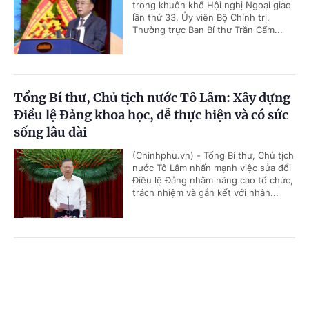
trong khuôn khổ Hội nghị Ngoại giao
lần thứ 33, Ủy viên Bộ Chính trị,
Thường trực Ban Bí thư Trần Cẩm...
Tổng Bí thư, Chủ tịch nước Tô Lâm: Xây dựng
Điều lệ Đảng khoa học, dễ thực hiện và có sức
sống lâu dài
(Chinhphu.vn) - Tổng Bí thư, Chủ tịch
nước Tô Lâm nhấn mạnh việc sửa đổi
Điều lệ Đảng nhằm nâng cao tổ chức,
trách nhiệm và gắn kết với nhân...
Sửa đổi 3 luật lĩnh vực tài chính-ngân hàng:
Cổng TTĐT Chính phủ
English
中文
Hoàn thiện thể chế, thúc đẩy phát triển thị
trường vốn
Trang chủ
Media
Tin nóng
Thông tin