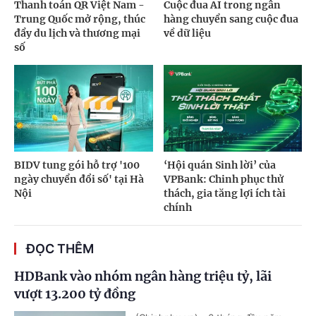
Thanh toán QR Việt Nam -
Cuộc đua AI trong ngân
Trung Quốc mở rộng, thúc
hàng chuyển sang cuộc đua
đẩy du lịch và thương mại
về dữ liệu
số
BIDV tung gói hỗ trợ '100
‘Hội quán Sinh lời’ của
ngày chuyển đổi số' tại Hà
VPBank: Chinh phục thử
Nội
thách, gia tăng lợi ích tài
chính
ĐỌC THÊM
HDBank vào nhóm ngân hàng triệu tỷ, lãi
vượt 13.200 tỷ đồng