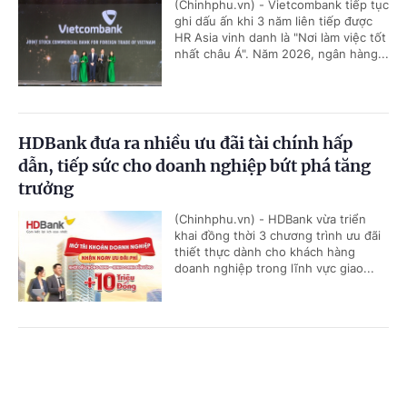
(Chinhphu.vn) - Vietcombank tiếp tục
ghi dấu ấn khi 3 năm liên tiếp được
HR Asia vinh danh là "Nơi làm việc tốt
nhất châu Á". Năm 2026, ngân hàng...
HDBank đưa ra nhiều ưu đãi tài chính hấp
dẫn, tiếp sức cho doanh nghiệp bứt phá tăng
trưởng
(Chinhphu.vn) - HDBank vừa triển
khai đồng thời 3 chương trình ưu đãi
thiết thực dành cho khách hàng
doanh nghiệp trong lĩnh vực giao...
Tăng vốn điều lệ - đòn bẩy để Agribank tiếp
Cổng TTĐT Chính phủ
English
中文
tục dẫn dắt dòng vốn cho nền kinh tế
Trang chủ
Media