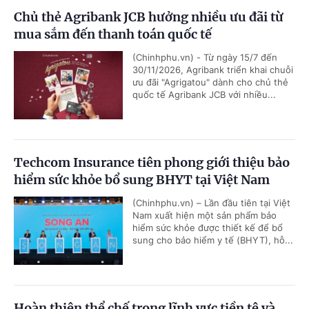
Chủ thẻ Agribank JCB hưởng nhiều ưu đãi từ
mua sắm đến thanh toán quốc tế
(Chinhphu.vn) - Từ ngày 15/7 đến
30/11/2026, Agribank triển khai chuỗi
ưu đãi "Agrigatou" dành cho chủ thẻ
quốc tế Agribank JCB với nhiều...
Techcom Insurance tiên phong giới thiệu bảo
hiểm sức khỏe bổ sung BHYT tại Việt Nam
(Chinhphu.vn) – Lần đầu tiên tại Việt
Nam xuất hiện một sản phẩm bảo
hiểm sức khỏe được thiết kế để bổ
sung cho bảo hiểm y tế (BHYT), hỗ...
Hoàn thiện thể chế trong lĩnh vực tiền tệ và