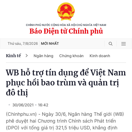
CHÍNH PHỦ NƯỚC CỘNG HÒA XÃ HỘI CHỦ NGHĨA VIỆT NAM
Báo Điện tử Chính phủ
Thứ sáu,
7/8/2026
MỚI NHẤT
Kinh tế
Ngân hàng
Chứng khoán
Kinh doanh
WB hỗ trợ tín dụng để Việt Nam
phục hồi bao trùm và quản trị
đô thị
30/06/2021
16:42
(Chinhphu.vn) - Ngày 30/6, Ngân hàng Thế giới (WB)
phê duyệt hai Chương trình Chính sách Phát triển
(DPO) với tổng giá trị 321,5 triệu USD, khẳng định