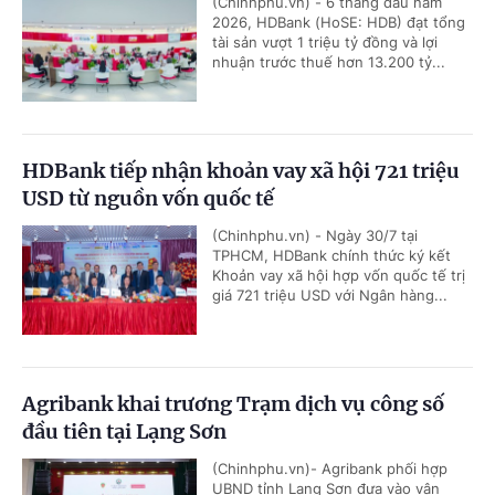
(Chinhphu.vn) - 6 tháng đầu năm
2026, HDBank (HoSE: HDB) đạt tổng
tài sản vượt 1 triệu tỷ đồng và lợi
nhuận trước thuế hơn 13.200 tỷ...
HDBank tiếp nhận khoản vay xã hội 721 triệu
USD từ nguồn vốn quốc tế
(Chinhphu.vn) - Ngày 30/7 tại
TPHCM, HDBank chính thức ký kết
Khoản vay xã hội hợp vốn quốc tế trị
giá 721 triệu USD với Ngân hàng...
Agribank khai trương Trạm dịch vụ công số
đầu tiên tại Lạng Sơn
(Chinhphu.vn)- Agribank phối hợp
UBND tỉnh Lạng Sơn đưa vào vận