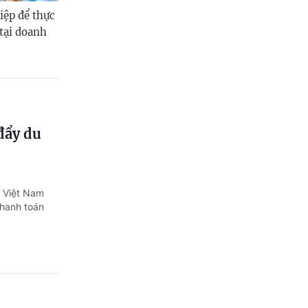
iệp để thực
 tại doanh
đẩy du
ố Việt Nam
thanh toán
à công