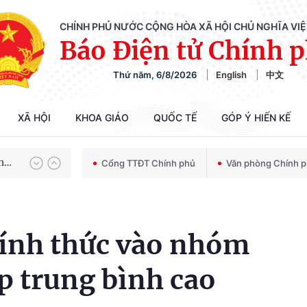
CHÍNH PHỦ NƯỚC CỘNG HÒA XÃ HỘI CHỦ NGHĨA VI
Báo Điện tử Chính 
Thứ năm, 6/8/2026
English
中文
Chiến dịch 500 ngày đêm tìm kiếm, quy tập và xác định danh tính hài cốt liệt sĩ
XÃ HỘI
KHOA GIÁO
QUỐC TẾ
GÓP Ý HIẾN KẾ
Bảo vệ nền tảng tư tưởng của Đảng trong kỷ nguyên phát triển mới
Cổng TTĐT Chính phủ
Văn phòng Chính 
Chiến dịch 500 ngày đêm tìm kiếm, quy tập và xác định danh tính hài cốt liệt sĩ
ính thức vào nhóm
p trung bình cao