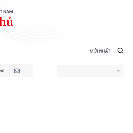
ỆT NAM
phủ
MỚI NHẤT
phủ
An Giang
Bắc Ninh
Cao Bằng