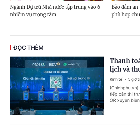
Ngành Dự trữ Nhà nước tập trung vào 6
Bảo đảm an 
nhiệm vụ trọng tâm
phù hợp chu
ĐỌC THÊM
Thanh to
lịch và t
Kinh tế
5 giờ 
(Chinhphu.vn) 
tiếp cận thị t
QR xuyên biên 
Quản trị 