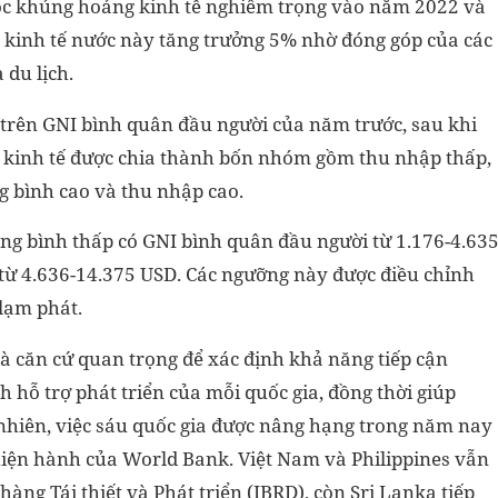
uộc khủng hoảng kinh tế nghiêm trọng vào năm 2022 và
 kinh tế nước này tăng trưởng 5% nhờ đóng góp của các
 du lịch.
 trên GNI bình quân đầu người của năm trước, sau khi
ền kinh tế được chia thành bốn nhóm gồm thu nhập thấp,
g bình cao và thu nhập cao.
ng bình thấp có GNI bình quân đầu người từ 1.176-4.63
từ 4.636-14.375 USD. Các ngưỡng này được điều chỉnh
 lạm phát.
à căn cứ quan trọng để xác định khả năng tiếp cận
 hỗ trợ phát triển của mỗi quốc gia, đồng thời giúp
 nhiên, việc sáu quốc gia được nâng hạng trong năm nay
hiện hành của World Bank. Việt Nam và Philippines vẫn
ng Tái thiết và Phát triển (IBRD), còn Sri Lanka tiếp