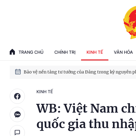
Phát triển kinh tế nhà nước trong kỷ nguyên mới
100 ngày xử lý các điểm nghẽn về chuyển đổi số
TRANG CHỦ
CHÍNH TRỊ
KINH TẾ
VĂN HÓA
Phát triển nhà ở cho thuê - Trụ cột chiến lược, lâu dài
Phát triển kinh tế nhà nước trong kỷ nguyên mới
KINH TẾ
WB: Việt Nam ch
quốc gia thu nhậ