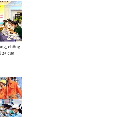
òng, chống
ị 25 của