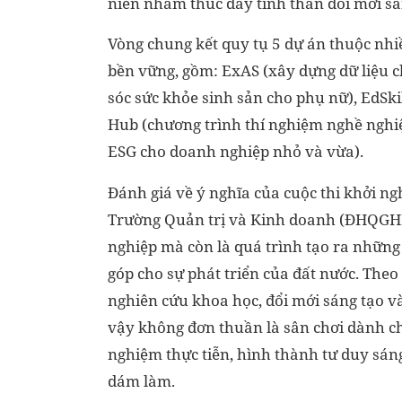
niên nhằm thúc đẩy tinh thần đổi mới sán
Vòng chung kết quy tụ 5 dự án thuộc nhiề
bền vững, gồm: ExAS (xây dựng dữ liệu 
sóc sức khỏe sinh sản cho phụ nữ), EdSkil
Hub (chương trình thí nghiệm nghề nghi
ESG cho doanh nghiệp nhỏ và vừa).
Đánh giá về ý nghĩa của cuộc thi khởi ng
Trường Quản trị và Kinh doanh (ĐHQGHN)
nghiệp mà còn là quá trình tạo ra nhữn
góp cho sự phát triển của đất nước. Theo 
nghiên cứu khoa học, đổi mới sáng tạo và
vậy không đơn thuần là sân chơi dành ch
nghiệm thực tiễn, hình thành tư duy sáng
dám làm.