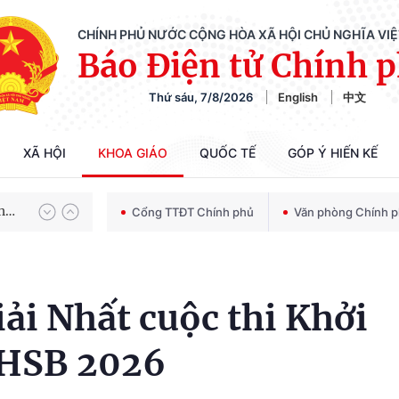
CHÍNH PHỦ NƯỚC CỘNG HÒA XÃ HỘI CHỦ NGHĨA VI
Báo Điện tử Chính 
Thứ sáu, 7/8/2026
English
中文
Chiến dịch 500 ngày đêm tìm kiếm, quy tập và xác định danh tính hài cốt liệt sĩ
XÃ HỘI
KHOA GIÁO
QUỐC TẾ
GÓP Ý HIẾN KẾ
Bảo vệ nền tảng tư tưởng của Đảng trong kỷ nguyên phát triển mới
Cổng TTĐT Chính phủ
Văn phòng Chính 
Chiến dịch 500 ngày đêm tìm kiếm, quy tập và xác định danh tính hài cốt liệt sĩ
i Nhất cuộc thi Khởi
 HSB 2026