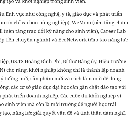
g tạo và khởi nghiệp trong sinh viên.
u lĩnh vực như công nghệ, y tế, giáo dục và phát triển
cho tín chỉ carbon nông nghiệp), WeMom (nền tảng chă
l (nền tảng trao đổi kỹ năng cho sinh viên), Career Lab
ệp tiền chuyên ngành) và EcoNetwork (đào tạo năng lực
hiệp, GS.TS Hoàng Đình Phi, Bí thư Đảng ủy, Hiệu trưởng
 cho rằng, khởi nghiệp không chỉ là thành lập doanh
g ý tưởng mới, sản phẩm mới và cách làm mới để đóng
ông, các cơ sở giáo dục đại học cần gắn chặt đào tạo với
 phát triển doanh nghiệp. Các cuộc thi khởi nghiệp vì
o sinh viên mà còn là môi trường để người học trải
 tạo, năng lực giải quyết vấn đề và tinh thần dám nghĩ,