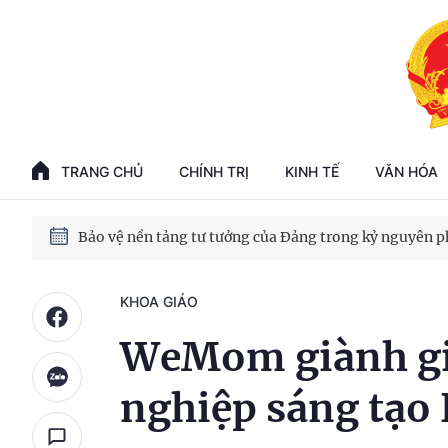
Phát triển kinh tế nhà nước trong kỷ nguyên mới
100 ngày xử lý các điểm nghẽn về chuyển đổi số
TRANG CHỦ
CHÍNH TRỊ
KINH TẾ
VĂN HÓA
Phát triển nhà ở cho thuê - Trụ cột chiến lược, lâu dài
Phát triển kinh tế nhà nước trong kỷ nguyên mới
KHOA GIÁO
WeMom giành giả
nghiệp sáng tạo