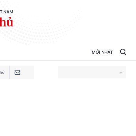
ỆT NAM
phủ
MỚI NHẤT
phủ
An Giang
Bắc Ninh
Cao Bằng