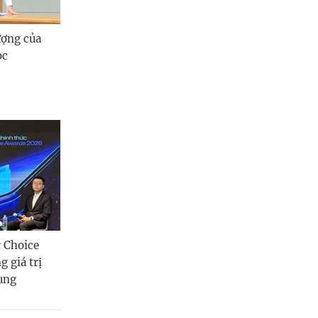
ượng của
ọc
r Choice
 giá trị
dùng