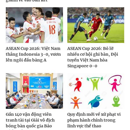
ASEAN Cup 2026: Việt Nam
ASEAN Cup 2026: Bỏ lỡ
thắng Indonesia 3-0, vươn
nhiều cơ hội ghi bàn, Đội
lên ngôi đầu bảng A
tuyển Việt Nam hòa
Singapore 0-0
Gần 140 vận động viên
Quy định mới về xử phạt vi
tranh tài tại Giải vô địch
phạm hành chính trong
bóng bàn quốc gia Báo
lĩnh vực thể thao