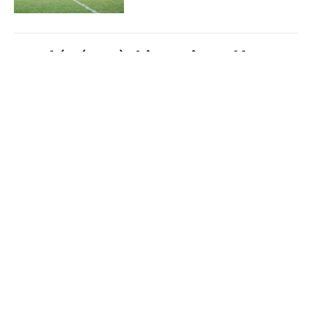
VTV phát sóng toàn bộ 104 trận World Cup
2026
Cổng TTĐT Chính phủ
English
中文
(Chinhphu.vn) - VTV phát sóng toàn
bộ 104 trận World Cup 2026 phát
Trang chủ
Media
Tin nóng
Thông tin
sóng toàn bộ 104 trận đấu trên nhiều
nền tảng, đồng thời cung cấp dịch...
Chuyên mục
Nestlé MILO tiếp tục đồng hành cùng giải
CHÍNH TRỊ
KINH TẾ
bóng đá nhi đồng toàn quốc 2026
VĂN HÓA
XÃ HỘI
(Chinhphu.vn) - Báo Thiếu niên Tiền
phong và Nhi đồng (TNTP&NĐ), Liên
KHOA GIÁO
QUỐC TẾ
đoàn Bóng đá Việt Nam (VFF) phối
hợp cùng nhãn hàng Nestlé MILO...
GÓP Ý HIẾN KẾ