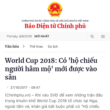
CHÍNH PHỦ NƯỚC CỘNG HÒA XÃ HỘI CHỦ NGHĨA VIỆT NAM
Báo Điện tử Chính phủ
Thứ bảy,
8/8/2026
MỚI NHẤT
Văn hóa
Thể thao
Du lịch
World Cup 2018: Có 'hộ chiếu
người hâm mộ' mới được vào
sân
27/10/2017
09:47
(Chinhphu.vn) – Khi vào SVĐ để xem những trận đấu
trong khuôn khổ World Cup 2018 tổ chức tại Nga,
ngoài tấm vé, khán giả bắt buộc phải có "Hộ chiếu