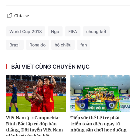
Chia sẻ
World Cup 2018
Nga
FIFA
chung kết
Brazil
Ronaldo
hộ chiếu
fan
BÀI VIẾT CÙNG CHUYÊN MỤC
Việt Nam 3-1 Campuchia:
Tiếp sức thế hệ trẻ phát
Đình Bắc lập cú đúp bàn
triển toàn diện ngay từ
thắng, Đội tuyển Việt Nam
những sân chơi học đường
giành vé vào bán kết