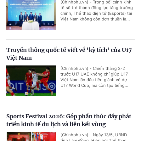
(Chinhphu.vn) - Trong bối cảnh kinh
tế số trở thành động lực tăng trưởng
chính, Thể thao điện tử (Esports) tại
Việt Nam không còn đơn thuần là...
Truyền thông quốc tế viết về 'kỳ tích' của U17
Việt Nam
(Chinhphu.vn) - Chiến thắng 3-2
trước U17 UAE không chỉ giúp U17
Việt Nam lần đầu tiên giành vé dự
U17 World Cup, mà còn tạo tiếng...
Sports Festival 2026: Góp phần thúc đẩy phát
triển kinh tế du lịch và liên kết vùng
(Chinhphu.vn) - Ngày 13/5, UBND
tỉnh Lâm Đồng, Hiệp hội Thể thao