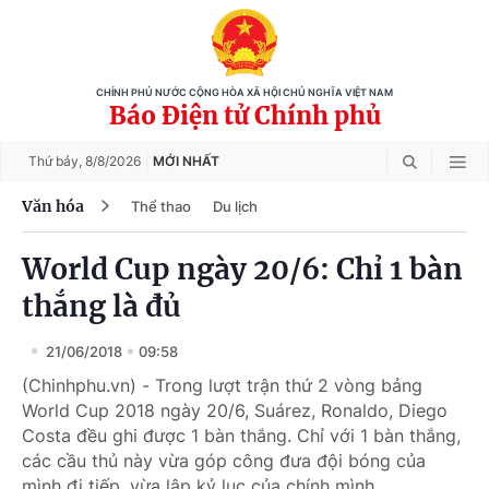
CHÍNH PHỦ NƯỚC CỘNG HÒA XÃ HỘI CHỦ NGHĨA VIỆT NAM
Báo Điện tử Chính phủ
Thứ bảy,
8/8/2026
MỚI NHẤT
Văn hóa
Thể thao
Du lịch
World Cup ngày 20/6: Chỉ 1 bàn
thắng là đủ
21/06/2018
09:58
(Chinhphu.vn) - Trong lượt trận thứ 2 vòng bảng
World Cup 2018 ngày 20/6, Suárez, Ronaldo, Diego
Costa đều ghi được 1 bàn thắng. Chỉ với 1 bàn thắng,
các cầu thủ này vừa góp công đưa đội bóng của
mình đi tiếp, vừa lập kỷ lục của chính mình.