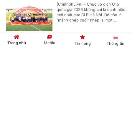
(Chinhphu.vn) - Chức vô địch U15
quốc gia 2026 không chỉ là danh hiệu
mới nhất của CLB Hà Nội. Đó còn là
“mảnh ghép cuối” khép lại một...
Trang chủ
Media
Tin nóng
Thông tin
VTV phát sóng toàn bộ 104 trận World Cup
2026
Cổng TTĐT Chính phủ
English
中文
(Chinhphu.vn) - VTV phát sóng toàn
bộ 104 trận World Cup 2026 phát
sóng toàn bộ 104 trận đấu trên nhiều
nền tảng, đồng thời cung cấp dịch...
Chuyên mục
Nestlé MILO tiếp tục đồng hành cùng giải
CHÍNH TRỊ
KINH TẾ
bóng đá nhi đồng toàn quốc 2026
VĂN HÓA
XÃ HỘI
(Chinhphu.vn) - Báo Thiếu niên Tiền