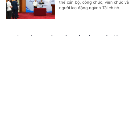
thể cán bộ, công chức, viên chức và
người lao động ngành Tài chính...
Vietlott và Cục Công sản tiếp sức người dân
Khánh Hòa vượt khó sau bão lũ
Cổng TTĐT Chính phủ
English
中文
(Chinhphu.vn) - Ngày 24/11, Cục
Quản lý Công sản (thuộc Bộ Tài
Trang chủ
Media
Tin nóng
Thông tin
chính) và Công ty Xổ số điện toán
Việt Nam (Vietlott) đã trao 500...
Chuyên mục
Phân bổ 80 tỷ đồng hỗ trợ 4 tỉnh khắc phục
CHÍNH TRỊ
KINH TẾ
hậu quả mưa lũ
VĂN HÓA
XÃ HỘI
(Chinhphu.vn ) - Ngày 22/11, Ban Vận
động Cứu trợ Trung ương-Ủy ban
KHOA GIÁO
QUỐC TẾ
Trung ương Mặt trận Tổ quốc Việt
Nam đã quyết định phân bổ số tiền...