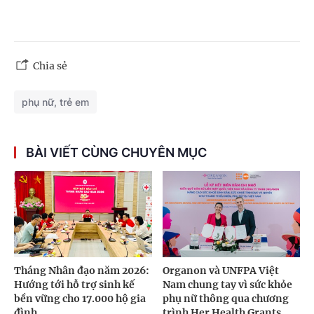
Chia sẻ
phụ nữ, trẻ em
BÀI VIẾT CÙNG CHUYÊN MỤC
Tháng Nhân đạo năm 2026:
Organon và UNFPA Việt
Hướng tới hỗ trợ sinh kế
Nam chung tay vì sức khỏe
bền vững cho 17.000 hộ gia
phụ nữ thông qua chương
đình
trình Her Health Grants