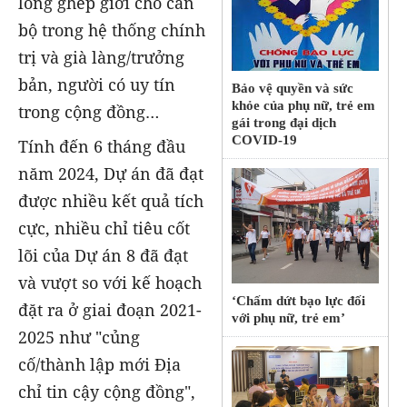
lồng ghép giới cho cán
bộ trong hệ thống chính
trị và già làng/trưởng
bản, người có uy tín
Bảo vệ quyền và sức
khỏe của phụ nữ, trẻ em
trong cộng đồng…
gái trong đại dịch
COVID-19
Tính đến 6 tháng đầu
năm 2024, Dự án đã đạt
được nhiều kết quả tích
cực, nhiều chỉ tiêu cốt
lõi của Dự án 8 đã đạt
và vượt so với kế hoạch
‘Chấm dứt bạo lực đối
đặt ra ở giai đoạn 2021-
với phụ nữ, trẻ em’
2025 như "củng
cố/thành lập mới Địa
chỉ tin cậy cộng đồng",