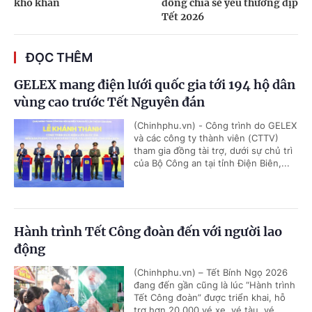
khó khăn
đồng chia sẻ yêu thương dịp
Tết 2026
ĐỌC THÊM
GELEX mang điện lưới quốc gia tới 194 hộ dân
vùng cao trước Tết Nguyên đán
(Chinhphu.vn) - Công trình do GELEX
và các công ty thành viên (CTTV)
tham gia đồng tài trợ, dưới sự chủ trì
của Bộ Công an tại tỉnh Điện Biên,...
Hành trình Tết Công đoàn đến với người lao
động
(Chinhphu.vn) – Tết Bính Ngọ 2026
đang đến gần cũng là lúc “Hành trình
Tết Công đoàn” được triển khai, hỗ
trợ hơn 20.000 vé xe, vé tàu, vé...