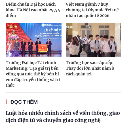
Điểm chuẩn Đại học Bách
Việt Nam giành 7 huy
khoa Hà Nội cao nhất 29,54
chương tại Olympic Trí tuệ
điểm
nhân tạo quốc tế 2026
Trường Đại học Tài chính –
Trường học sau sắp xếp:
Marketing: Tạo giá trị bền
Thay đổi lớn nhất nằm ở
vững qua nửa thế kỷ bền bỉ
cách quản trị
vun đắp truyền thống và tri
thức
ĐỌC THÊM
Luật hóa nhiều chính sách về viễn thông, giao
dịch điện tử và chuyển giao công nghệ