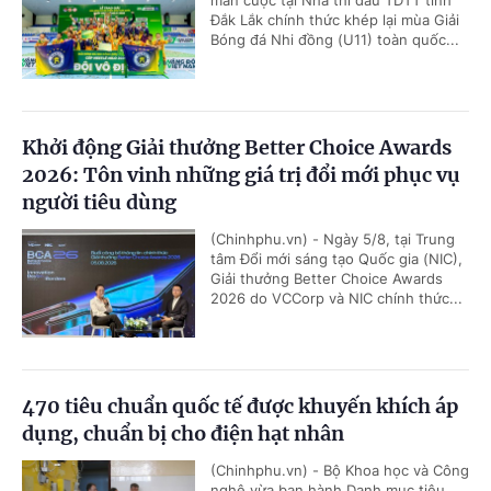
mãn cuộc tại Nhà thi đấu TDTT tỉnh
Đắk Lắk chính thức khép lại mùa Giải
Bóng đá Nhi đồng (U11) toàn quốc...
Khởi động Giải thưởng Better Choice Awards
2026: Tôn vinh những giá trị đổi mới phục vụ
người tiêu dùng
(Chinhphu.vn) - Ngày 5/8, tại Trung
tâm Đổi mới sáng tạo Quốc gia (NIC),
Giải thưởng Better Choice Awards
2026 do VCCorp và NIC chính thức...
470 tiêu chuẩn quốc tế được khuyến khích áp
dụng, chuẩn bị cho điện hạt nhân
(Chinhphu.vn) - Bộ Khoa học và Công
nghệ vừa ban hành Danh mục tiêu