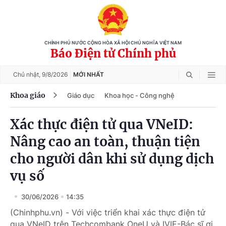
CHÍNH PHỦ NƯỚC CỘNG HÒA XÃ HỘI CHỦ NGHĨA VIỆT NAM
Báo Điện tử Chính phủ
Chủ nhật,
9/8/2026
MỚI NHẤT
Khoa giáo
Giáo dục
Khoa học - Công nghệ
Xác thực điện tử qua VNeID:
Nâng cao an toàn, thuận tiện
cho người dân khi sử dụng dịch
vụ số
30/06/2026
14:35
(Chinhphu.vn) - Với việc triển khai xác thực điện tử
qua VNeID trên Techcombank OneU và IVIE-Bác sĩ ơi,