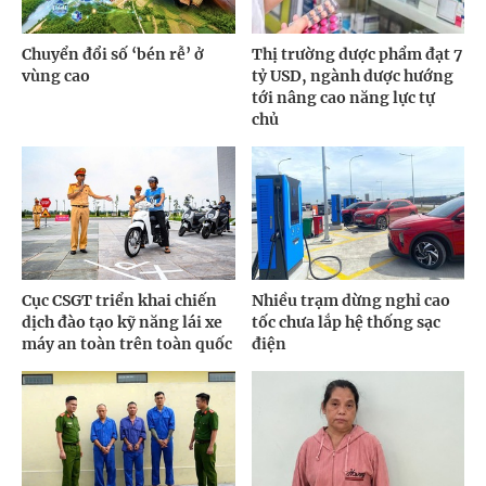
Chuyển đổi số ‘bén rễ’ ở
Thị trường dược phẩm đạt 7
vùng cao
tỷ USD, ngành dược hướng
tới nâng cao năng lực tự
chủ
Cục CSGT triển khai chiến
Nhiều trạm dừng nghỉ cao
dịch đào tạo kỹ năng lái xe
tốc chưa lắp hệ thống sạc
máy an toàn trên toàn quốc
điện