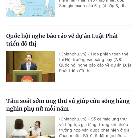
mạnh lên thành áp thấp nhiệt đới.
Sức gió mạnh cấp 6, giật cấp 8, di...
Quốc hội nghe báo cáo về dự án Luật Phát
triển đô thị
(Chinhphu.vn) - Họp phiên toàn thể
tại Hội trường vào sáng nay (7/8),
Quốc hội nghe báo cáo về dự án Luật
Phát triển đô thị.
Tầm soát sớm ung thư vú giúp cứu sống hàng
nghìn phụ nữ mỗi năm
(Chinhphu.vn) - Số ca mắc ung thư
vú tiếp tục gia tăng, trong khi nhiều
trường hợp vẫn được phát hiện ở giai
đoạn muộn. Bộ Y tế đặt mục tiêu...