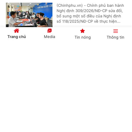
(Chinhphu.vn) - Chính phủ ban hành
Nghị định 309/2026/NĐ-CP sửa đổi,
bổ sung một số điều của Nghị định
số 118/2025/NĐ-CP về thực hiện...
Trang chủ
Media
Tin nóng
Thông tin
Thu phí cao tốc đoạn Quảng Ngãi-Nha Trang
Cổng TTĐT Chính phủ
English
中文
từ ngày 14/8
(Chinhphu.vn) - Cục Đường bộ Việt
Nam yêu cầu hoàn tất vận hành thử
hệ thống thu phí chậm nhất ngày
10/8, sẵn sàng tổ chức thu phí tại 5...
Chuyên mục
CHÍNH TRỊ
KINH TẾ
Hà Nội tổ chức Hội chợ Xúc tiến thương mại
nông nghiệp, sản phẩm OCOP 2026
VĂN HÓA
XÃ HỘI
(Chinhphu.vn) - Nhằm đẩy mạnh
KHOA GIÁO
QUỐC TẾ