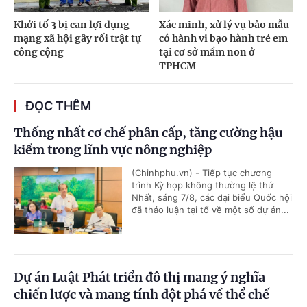
Khởi tố 3 bị can lợi dụng
Xác minh, xử lý vụ bảo mẫu
mạng xã hội gây rối trật tự
có hành vi bạo hành trẻ em
công cộng
tại cơ sở mầm non ở
TPHCM
ĐỌC THÊM
Thống nhất cơ chế phân cấp, tăng cường hậu
kiểm trong lĩnh vực nông nghiệp
(Chinhphu.vn) - Tiếp tục chương
trình Kỳ họp không thường lệ thứ
Nhất, sáng 7/8, các đại biểu Quốc hội
đã thảo luận tại tổ về một số dự án...
Dự án Luật Phát triển đô thị mang ý nghĩa
chiến lược và mang tính đột phá về thể chế