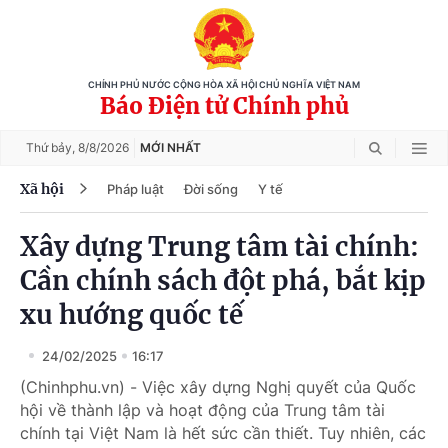
CHÍNH PHỦ NƯỚC CỘNG HÒA XÃ HỘI CHỦ NGHĨA VIỆT NAM
Báo Điện tử Chính phủ
Thứ bảy,
8/8/2026
MỚI NHẤT
Xã hội
Pháp luật
Đời sống
Y tế
Xây dựng Trung tâm tài chính:
Cần chính sách đột phá, bắt kịp
xu hướng quốc tế
24/02/2025
16:17
(Chinhphu.vn) - Việc xây dựng Nghị quyết của Quốc
hội về thành lập và hoạt động của Trung tâm tài
chính tại Việt Nam là hết sức cần thiết. Tuy nhiên, các