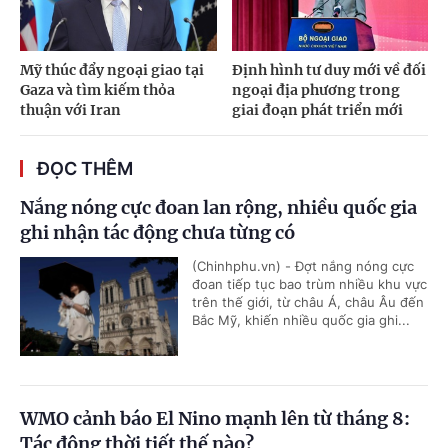
Mỹ thúc đẩy ngoại giao tại
Định hình tư duy mới về đối
Gaza và tìm kiếm thỏa
ngoại địa phương trong
thuận với Iran
giai đoạn phát triển mới
ĐỌC THÊM
Nắng nóng cực đoan lan rộng, nhiều quốc gia
ghi nhận tác động chưa từng có
(Chinhphu.vn) - Đợt nắng nóng cực
đoan tiếp tục bao trùm nhiều khu vực
trên thế giới, từ châu Á, châu Âu đến
Bắc Mỹ, khiến nhiều quốc gia ghi...
WMO cảnh báo El Nino mạnh lên từ tháng 8:
Tác động thời tiết thế nào?