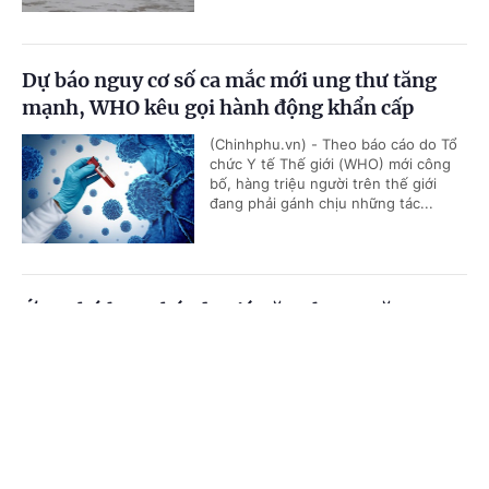
Dự báo nguy cơ số ca mắc mới ung thư tăng
mạnh, WHO kêu gọi hành động khẩn cấp
(Chinhphu.vn) - Theo báo cáo do Tổ
chức Y tế Thế giới (WHO) mới công
bố, hàng triệu người trên thế giới
đang phải gánh chịu những tác...
Ứng phó lạm phát do giá năng lượng tăng,
Singapore tiếp tục thắt chặt chính sách tiền tệ
Cổng TTĐT Chính phủ
English
中文
(Chinhphu.vn) - Cơ quan Tiền tệ
Singapore (MAS - ngân hàng trung
Trang chủ
Media
Tin nóng
Thông tin
ương) ngày 27/7 quyết định tiếp tục
thắt chặt chính sách tiền tệ, đánh...