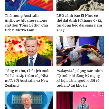
Thủ tướng Australia
LHQ cảnh báo El Nino có
Anthony Albanese mong
thể đạt đỉnh từ tháng 9-12,
chờ đón Tổng Bí thư, Chủ
tác động kéo dài sang năm
tịch nước Tô Lâm
2027
Tổng Bí thư, Chủ tịch nước
Malaysia áp dụng xác minh
Tô Lâm sắp thăm cấp Nhà
độ tuổi khi đăng ký mạng
nước tới Australia và New
xã hội, cấm người dưới 16
Zealand
tuổi mở tài khoản