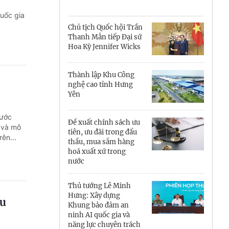
Cà Mau
uốc gia
Cần Thơ
Chủ tịch Quốc hội Trần
Thanh Mẫn tiếp Đại sứ
Điện Biên
Hoa Kỳ Jennifer Wicks
Đà Nẵng
Thành lập Khu Công
nghệ cao tỉnh Hưng
Đắk Lắk
Yên
Đồng Nai
nước
Đề xuất chính sách ưu
 và mô
Đồng Tháp
tiên, ưu đãi trong đấu
ên...
thầu, mua sắm hàng
hoá xuất xứ trong
Gia Lai
nước
Hà Nội
Thủ tướng Lê Minh
Hưng: Xây dựng
Hồ Chí Minh
ẩu
Khung bảo đảm an
ninh AI quốc gia và
Hà Tĩnh
năng lực chuyên trách