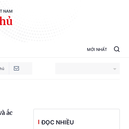
ỆT NAM
phủ
MỚI NHẤT
phủ
An Giang
Bắc Ninh
và ắc
Cao Bằng
ĐỌC NHIỀU