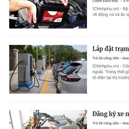
Chính sách mới
4 t
(Chinhphu.vn) - Bộ
về động cơ và ắc q
Lắp đặt trạm
Trả lời công dân - do
(Chinhphu.vn) - C
ngoài. Trong thời 
tô điện tại thị trư
Đăng ký xe 
Trả lời công dân - do