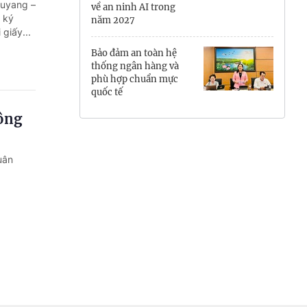
Wuyang –
về an ninh AI trong
Hưng Yên
 ký
năm 2027
giấy...
Hải Phòng
Bảo đảm an toàn hệ
thống ngân hàng và
Khánh Hòa
phù hợp chuẩn mực
quốc tế
Lai Châu
công
Lào Cai
uân
Lâm Đồng
Lạng Sơn
Nghệ An
Ninh Bình
Phú Thọ