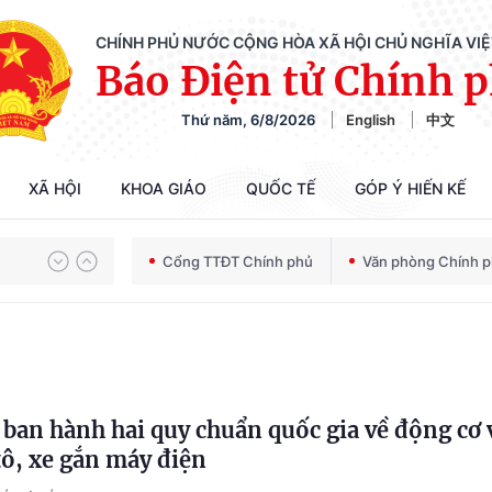
CHÍNH PHỦ NƯỚC CỘNG HÒA XÃ HỘI CHỦ NGHĨA VI
Báo Điện tử Chính 
Thứ năm, 6/8/2026
English
中文
XÃ HỘI
KHOA GIÁO
QUỐC TẾ
GÓP Ý HIẾN KẾ
Chiến dịch 500 ngày đêm tìm kiếm, quy tập và xác định danh tính hài cốt liệt sĩ
Cổng TTĐT Chính phủ
Văn phòng Chính 
Bảo vệ nền tảng tư tưởng của Đảng trong kỷ nguyên phát triển mới
Chiến dịch 500 ngày đêm tìm kiếm, quy tập và xác định danh tính hài cốt liệt sĩ
ban hành hai quy chuẩn quốc gia về động cơ 
ô, xe gắn máy điện