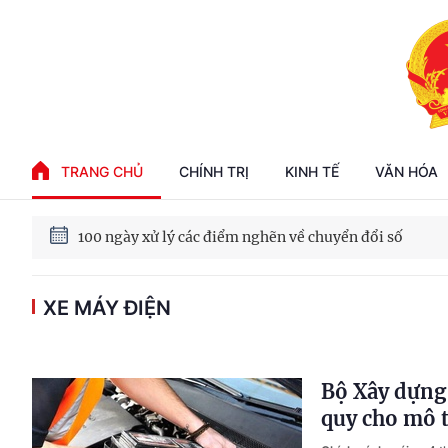
Phát triển kinh tế nhà nước trong kỷ nguyên mới
TRANG CHỦ
CHÍNH TRỊ
KINH TẾ
VĂN HÓA
100 ngày xử lý các điểm nghẽn về chuyển đổi số
Phát triển nhà ở cho thuê - Trụ cột chiến lược, lâu dài
XE MÁY ĐIỆN
Phát triển kinh tế nhà nước trong kỷ nguyên mới
Bộ Xây dựng 
quy cho mô t