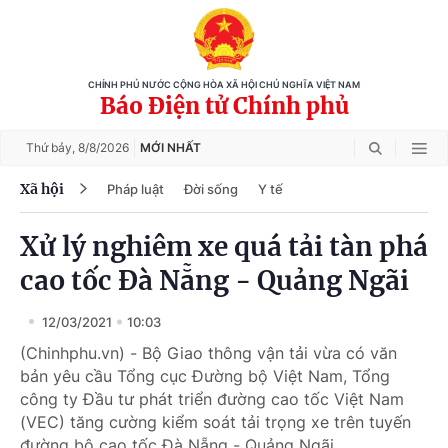
CHÍNH PHỦ NƯỚC CỘNG HÒA XÃ HỘI CHỦ NGHĨA VIỆT NAM
Báo Điện tử Chính phủ
Thứ bảy,
8/8/2026
MỚI NHẤT
Xã hội
Pháp luật
Đời sống
Y tế
Xử lý nghiêm xe quá tải tàn phá
cao tốc Đà Nẵng - Quảng Ngãi
12/03/2021
10:03
(Chinhphu.vn) - Bộ Giao thông vận tải vừa có văn
bản yêu cầu Tổng cục Đường bộ Việt Nam, Tổng
công ty Đầu tư phát triển đường cao tốc Việt Nam
(VEC) tăng cường kiểm soát tải trọng xe trên tuyến
đường bộ cao tốc Đà Nẵng - Quảng Ngãi.