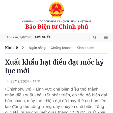
CHÍNH PHỦ NƯỚC CỘNG HÒA XÃ HỘI CHỦ NGHĨA VIỆT NAM
Báo Điện tử Chính phủ
Thứ sáu,
7/8/2026
MỚI NHẤT
Kinh tế
Ngân hàng
Chứng khoán
Kinh doanh
Xuất khẩu hạt điều đạt mốc kỷ
lục mới
25/12/2024
17:11
(Chinhphu.vn) - Lĩnh vực chế biến điều thô thành
nhân điều xuất khẩu rất phát triển, có tốc độ hiện đại
hóa nhanh, máy móc hiện đại đã thay thế cơ bản sức
lao động thủ công trong dây chuyền chế biến. Tổng
cục Hải quan cho biết giữa tháng 12/2024, xuất khẩu