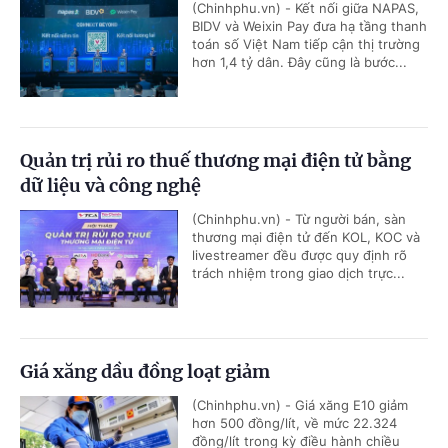
(Chinhphu.vn) - Kết nối giữa NAPAS,
BIDV và Weixin Pay đưa hạ tầng thanh
toán số Việt Nam tiếp cận thị trường
hơn 1,4 tỷ dân. Đây cũng là bước...
Quản trị rủi ro thuế thương mại điện tử bằng
dữ liệu và công nghệ
(Chinhphu.vn) - Từ người bán, sàn
thương mại điện tử đến KOL, KOC và
livestreamer đều được quy định rõ
trách nhiệm trong giao dịch trực...
Giá xăng dầu đồng loạt giảm
(Chinhphu.vn) - Giá xăng E10 giảm
hơn 500 đồng/lít, về mức 22.324
đồng/lít trong kỳ điều hành chiều