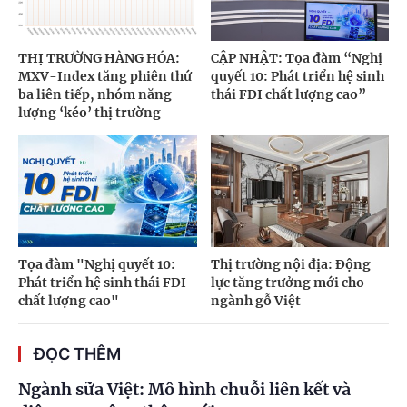
THỊ TRƯỜNG HÀNG HÓA:
CẬP NHẬT: Tọa đàm “Nghị
MXV-Index tăng phiên thứ
quyết 10: Phát triển hệ sinh
ba liên tiếp, nhóm năng
thái FDI chất lượng cao”
lượng ‘kéo’ thị trường
Tọa đàm "Nghị quyết 10:
Thị trường nội địa: Động
Phát triển hệ sinh thái FDI
lực tăng trưởng mới cho
chất lượng cao"
ngành gỗ Việt
ĐỌC THÊM
Ngành sữa Việt: Mô hình chuỗi liên kết và