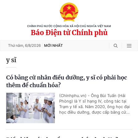
CHÍNH PHỦ NƯỚC CỘNG HÒA XÃ HỘI CHỦ NGHĨA VIỆT NAM
Báo Điện tử Chính phủ
Thứ năm,
6/8/2026
MỚI NHẤT
y sĩ
Có bằng cử nhân điều dưỡng, y sĩ có phải học
thêm để chuẩn hóa?
(Chinhphu.vn) - Ông Bùi Tuấn (Hải
Phòng) là Y sĩ hạng IV, công tác tại
Trạm y tế xã. Năm 2020, ông học đại
học điều dưỡng, được cấp bằng cử...