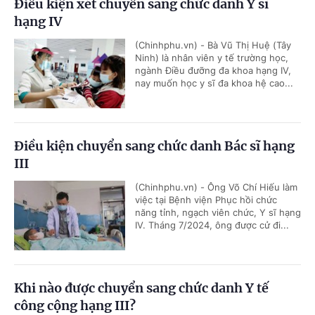
Điều kiện xét chuyển sang chức danh Y sĩ
hạng IV
(Chinhphu.vn) - Bà Vũ Thị Huệ (Tây
Ninh) là nhân viên y tế trường học,
ngành Điều đưỡng đa khoa hạng IV,
nay muốn học y sĩ đa khoa hệ cao...
Điều kiện chuyển sang chức danh Bác sĩ hạng
III
(Chinhphu.vn) - Ông Võ Chí Hiếu làm
việc tại Bệnh viện Phục hồi chức
năng tỉnh, ngạch viên chức, Y sĩ hạng
IV. Tháng 7/2024, ông được cử đi...
Khi nào được chuyển sang chức danh Y tế
công cộng hạng III?