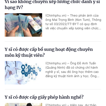
Vì sao không chuyển xếp lương chức danh y sĩ
hạng IV?
(Chinhphu.vn) – Theo phản ánh của
ông Mai Trọng Bình (Kon Tum), Thông
tư số 03/2022/TT-BYT có quy định
về việc chuyển xếp lương viên chức...
Y sĩ có được cấp bổ sung hoạt động chuyên
môn kỹ thuật viên?
(Chinhphu.vn) – Ông Đỗ Anh Tuấn
(Quảng Ninh) đã có chứng chỉ hành
nghề y sĩ, sau đó ông học thêm cao
đẳng kỹ thuật hình ảnh y học. Ông...
Y sĩ có được cấp giấy phép hành nghề?
(Chinhphu.vn) – Hiện nay, dự thảo