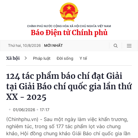
CHÍNH PHỦ NƯỚC CỘNG HÒA XÃ HỘI CHỦ NGHĨA VIỆT NAM
Báo Điện tử Chính phủ
Thứ hai,
10/8/2026
MỚI NHẤT
Xã hội
Pháp luật
Đời sống
Y tế
124 tác phẩm báo chí đạt Giải
tại Giải Báo chí quốc gia lần thứ
XX - 2025
01/06/2026
17:17
(Chinhphu.vn) - Sau một ngày làm việc khẩn trương,
nghiêm túc, trong số 177 tác phẩm lọt vào chung
khảo, Hội đồng chung khảo Giải Báo chí quốc gia lần