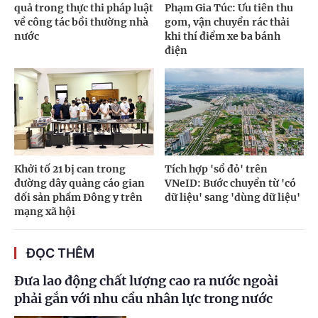
quả trong thực thi pháp luật
Phạm Gia Túc: Ưu tiên thu
về công tác bồi thường nhà
gom, vận chuyển rác thải
nước
khi thí điểm xe ba bánh
điện
Khởi tố 21 bị can trong
Tích hợp 'sổ đỏ' trên
đường dây quảng cáo gian
VNeID: Bước chuyển từ 'có
dối sản phẩm Đông y trên
dữ liệu' sang 'dùng dữ liệu'
mạng xã hội
ĐỌC THÊM
Đưa lao động chất lượng cao ra nước ngoài
phải gắn với nhu cầu nhân lực trong nước