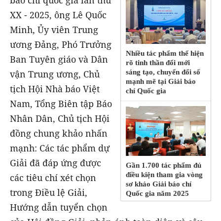
báo chí quốc gia lần thứ
XX - 2025, ông Lê Quốc
Minh, Ủy viên Trung
ương Đảng, Phó Trưởng
Nhiều tác phẩm thể hiện
Ban Tuyên giáo và Dân
rõ tinh thần đổi mới
sáng tạo, chuyển đổi số
vận Trung ương, Chủ
mạnh mẽ tại Giải báo
tịch Hội Nhà báo Việt
chí Quốc gia
Nam, Tổng Biên tập Báo
Nhân Dân, Chủ tịch Hội
đồng chung khảo nhấn
mạnh: Các tác phẩm dự
Giải đã đáp ứng được
Gần 1.700 tác phẩm đủ
điều kiện tham gia vòng
các tiêu chí xét chọn
sơ khảo Giải báo chí
trong Điều lệ Giải,
Quốc gia năm 2025
Hướng dẫn tuyển chọn