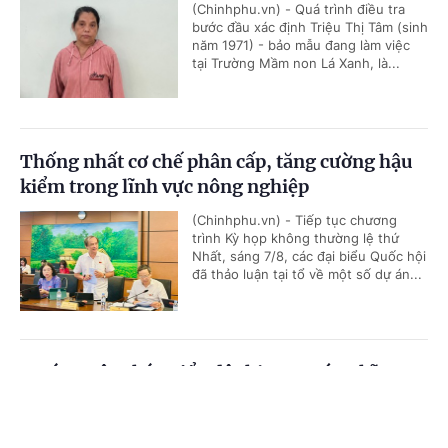
(Chinhphu.vn) - Quá trình điều tra
bước đầu xác định Triệu Thị Tâm (sinh
năm 1971) - bảo mẫu đang làm việc
tại Trường Mầm non Lá Xanh, là...
Thống nhất cơ chế phân cấp, tăng cường hậu
kiểm trong lĩnh vực nông nghiệp
(Chinhphu.vn) - Tiếp tục chương
trình Kỳ họp không thường lệ thứ
Nhất, sáng 7/8, các đại biểu Quốc hội
đã thảo luận tại tổ về một số dự án...
Dự án Luật Phát triển đô thị mang ý nghĩa
chiến lược và mang tính đột phá về thể chế
Cổng TTĐT Chính phủ
English
中文
(Chinhphu.vn) - Sáng ngày 7/8, tiếp