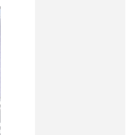
Hưng Yên
Hải Phòng
Khánh Hòa
Lai Châu
Lào Cai
Lâm Đồng
Lạng Sơn
Nghệ An
Ninh Bình
Phú Thọ