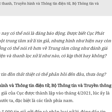
thanh, Truyền hình và Thông tin điện tử, Bộ Thông tin và
n nay có thể nói là đáng báo động. Được biết Cục Phát
t trung tâm xử lí tin giả, nhưng hình như hiện nay còn
. Ông có thể nói rõ hơn về Trung tâm cũng như đánh giá
ện và thanh lọc xử lí như nào, có kịp thời hay không?
in đồn thất thiệt có thể phản hồi đến đâu, thưa ông?
ình và Thông tin điện tử, Bộ Thông tin và Truyền thông
 giả của Cục được thành lập vào tháng 4/2021, lúc ấy là
ớc ta, đặc biệt là các tỉnh phía nam.
.000 tin giả gửi đến và phân loại xử lý, đóng dấu tin