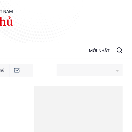
ỆT NAM
phủ
MỚI NHẤT
phủ
An Giang
Bắc Ninh
Cao Bằng