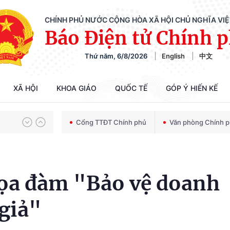
CHÍNH PHỦ NƯỚC CỘNG HÒA XÃ HỘI CHỦ NGHĨA VI
Báo Điện tử Chính 
Chiến dịch 500 ngày đêm tìm kiếm, quy tập và xác định danh tính hài cốt liệt sĩ
Thứ năm, 6/8/2026
English
中文
XÃ HỘI
KHOA GIÁO
QUỐC TẾ
GÓP Ý HIẾN KẾ
Bảo vệ nền tảng tư tưởng của Đảng trong kỷ nguyên phát triển mới
Cổng TTĐT Chính phủ
Văn phòng Chính 
Chiến dịch 500 ngày đêm tìm kiếm, quy tập và xác định danh tính hài cốt liệt sĩ
a đàm "Bảo vệ doanh
 giả"