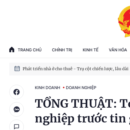
Phát triển kinh tế nhà nước trong kỷ nguyên mới
100 ngày xử lý các điểm nghẽn về chuyển đổi số
TRANG CHỦ
CHÍNH TRỊ
KINH TẾ
VĂN HÓA
Phát triển nhà ở cho thuê - Trụ cột chiến lược, lâu dài
Phát triển kinh tế nhà nước trong kỷ nguyên mới
KINH DOANH
DOANH NGHIỆP
TỔNG THUẬT: Tọ
nghiệp trước tin