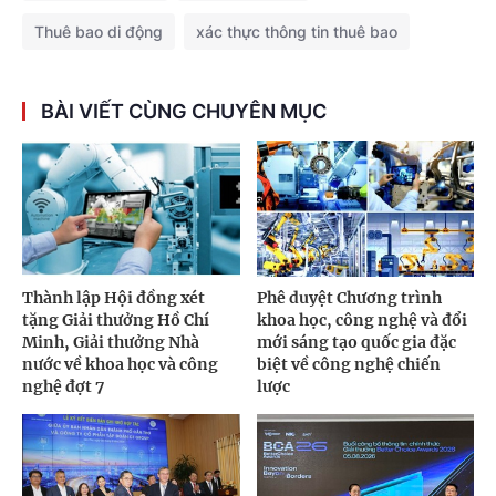
Thuê bao di động
xác thực thông tin thuê bao
BÀI VIẾT CÙNG CHUYÊN MỤC
Thành lập Hội đồng xét
Phê duyệt Chương trình
tặng Giải thưởng Hồ Chí
khoa học, công nghệ và đổi
Minh, Giải thưởng Nhà
mới sáng tạo quốc gia đặc
nước về khoa học và công
biệt về công nghệ chiến
nghệ đợt 7
lược