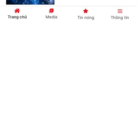
Trang chủ
Media
Tin nóng
Thông tin
Xây dựng cơ sở dữ liệu cho hệ sinh thái khởi
nghiệp sáng tạo: Nền tảng kinh tế dữ liệu
Cổng TTĐT Chính phủ
English
中文
(Chinhphu.vn) - Từ yêu cầu xây dựng
hệ thống dữ liệu "đúng, đủ, sạch,
sống" cho hệ sinh thái khởi nghiệp
sáng tạo, các chuyên gia đề xuất...
Chuyên mục
Công bố kết quả bước đầu giải mã 1.000 hệ
CHÍNH TRỊ
KINH TẾ
gen người Việt: Nền tảng cho y học chính xác
và xác định ADN
VĂN HÓA
XÃ HỘI
(Chinhphu.vn) - Lần đầu tiên, các nhà
KHOA GIÁO
QUỐC TẾ
khoa học Việt Nam xây dựng thành
công bộ dữ liệu hệ gen người Việt
GÓP Ý HIẾN KẾ
quy mô lớn cùng hệ gen tham...