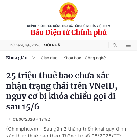
CHÍNH PHỦ NƯỚC CỘNG HÒA XÃ HỘI CHỦ NGHĨA VIỆT NAM
Báo Điện tử Chính phủ
Thứ năm,
6/8/2026
MỚI NHẤT
Khoa giáo
Giáo dục
Khoa học - Công nghệ
25 triệu thuê bao chưa xác
nhận trạng thái trên VNeID,
nguy cơ bị khóa chiều gọi đi
sau 15/6
01/06/2026
13:52
(Chinhphu.vn) - Sau gần 2 tháng triển khai quy định
xác thực thuê bao theo Thông tư số 08/2026/TT-