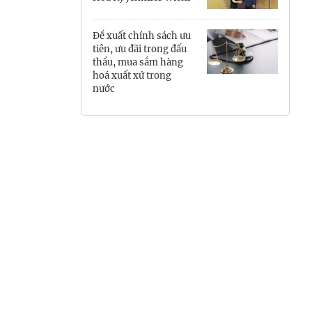
Hưng Yên
Đề xuất chính sách ưu
Hải Phòng
tiên, ưu đãi trong đấu
thầu, mua sắm hàng
hoá xuất xứ trong
Khánh Hòa
nước
Lai Châu
Lào Cai
Lâm Đồng
Lạng Sơn
Nghệ An
Ninh Bình
Phú Thọ