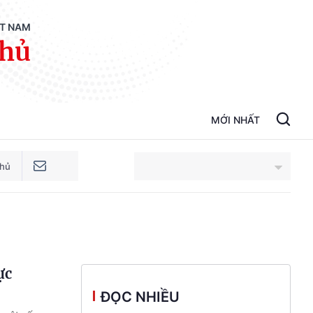
ỆT NAM
phủ
MỚI NHẤT
phủ
An Giang
Bắc Ninh
ực
Cao Bằng
ĐỌC NHIỀU