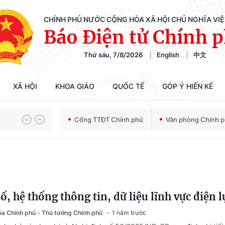
CHÍNH PHỦ NƯỚC CỘNG HÒA XÃ HỘI CHỦ NGHĨA VI
Báo Điện tử Chính 
Thứ sáu, 7/8/2026
English
中文
XÃ HỘI
KHOA GIÁO
QUỐC TẾ
GÓP Ý HIẾN KẾ
Chiến dịch 500 ngày đêm tìm kiếm, quy tập và xác định danh tính hài cốt liệt sĩ
Cổng TTĐT Chính phủ
Văn phòng Chính 
Bảo vệ nền tảng tư tưởng của Đảng trong kỷ nguyên phát triển mới
ố, hệ thống thông tin, dữ liệu lĩnh vực điện l
Chiến dịch 500 ngày đêm tìm kiếm, quy tập và xác định danh tính hài cốt liệt sĩ
của Chính phủ - Thủ tướng Chính phủ
1 năm trước