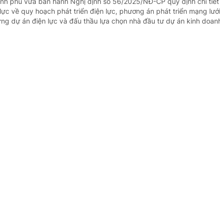
ính phủ vừa ban hành Nghị định số 56/2025/NĐ-CP quy định chi tiết
lực về quy hoạch phát triển điện lực, phương án phát triển mạng lướ
ựng dự án điện lực và đấu thầu lựa chọn nhà đầu tư dự án kinh doanh