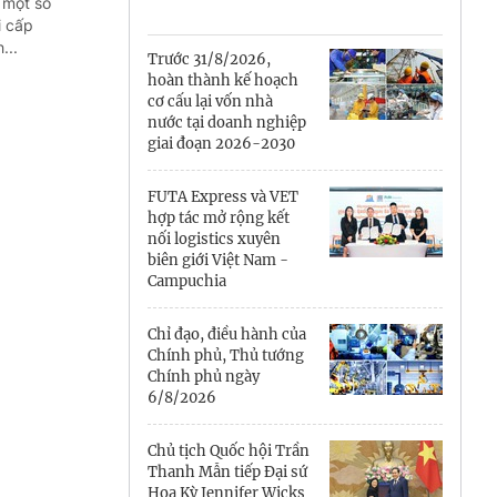
Cà Mau
 một số
i cấp
...
Cần Thơ
Trước 31/8/2026,
hoàn thành kế hoạch
Điện Biên
cơ cấu lại vốn nhà
nước tại doanh nghiệp
Đà Nẵng
giai đoạn 2026-2030
Đắk Lắk
FUTA Express và VET
hợp tác mở rộng kết
Đồng Nai
nối logistics xuyên
biên giới Việt Nam -
Campuchia
Đồng Tháp
Gia Lai
Chỉ đạo, điều hành của
Chính phủ, Thủ tướng
Chính phủ ngày
Hà Nội
6/8/2026
Hồ Chí Minh
Chủ tịch Quốc hội Trần
Thanh Mẫn tiếp Đại sứ
Hà Tĩnh
Hoa Kỳ Jennifer Wicks