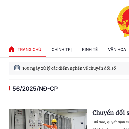
Phát triển kinh tế nhà nước trong kỷ nguyên mới
TRANG CHỦ
CHÍNH TRỊ
KINH TẾ
VĂN HÓA
100 ngày xử lý các điểm nghẽn về chuyển đổi số
56/2025/NĐ-CP
Phát triển nhà ở cho thuê - Trụ cột chiến lược, lâu dài
Phát triển kinh tế nhà nước trong kỷ nguyên mới
Chuyển đổi s
Chỉ đạo, quyết định 