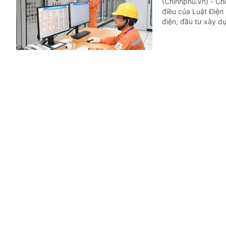
(Chinhphu.vn) - Ch
điều của Luật Điện 
điện, đầu tư xây d