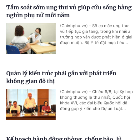
Tầm soát sớm ung thư vú giúp cứu sống hàng
nghìn phụ nữ mỗi năm
(Chinhphu.vn) - Số ca mắc ung thư
vú tiếp tục gia tăng, trong khi nhiều
trường hợp vẫn được phát hiện ở giai
đoạn muộn. Bộ Y tế đặt mục tiêu...
Quản lý kiến trúc phải gắn với phát triển
không gian đô thị
(Chinhphu.vn) - Chiều 6/8, tại Kỳ họp
không thường lệ thứ nhất, Quốc hội
khóa XVI, các đại biểu Quốc hội đã
đóng góp ý kiến cho Dự án Luật...
Kế hoạch hành động phòng, chống bão, lũ,