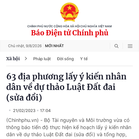
CHÍNH PHỦ NƯỚC CỘNG HÒA XÃ HỘI CHỦ NGHĨA VIỆT NAM
Báo Điện tử Chính phủ
Chủ nhật,
9/8/2026
MỚI NHẤT
Xã hội
Pháp luật
Đời sống
Y tế
63 địa phương lấy ý kiến nhân
dân về dự thảo Luật Đất đai
(sửa đổi)
21/02/2023
17:04
(Chinhphu.vn) - Bộ Tài nguyên và Môi trường vừa có
thông báo tiến độ thực hiện kế hoạch lấy ý kiến nhân
dân về dự thảo Luật Đất đai (sửa đổi) và tổng hợp,