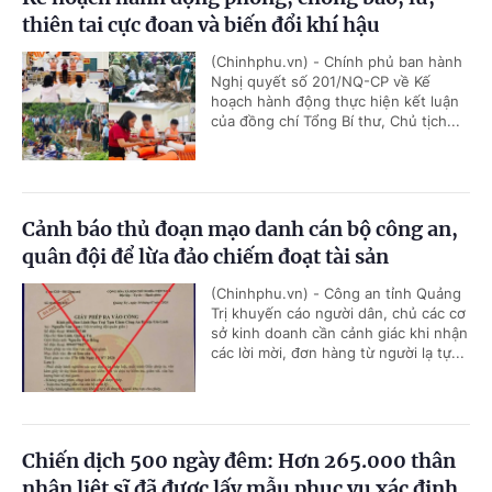
thiên tai cực đoan và biến đổi khí hậu
(Chinhphu.vn) - Chính phủ ban hành
Nghị quyết số 201/NQ-CP về Kế
hoạch hành động thực hiện kết luận
của đồng chí Tổng Bí thư, Chủ tịch...
Cảnh báo thủ đoạn mạo danh cán bộ công an,
quân đội để lừa đảo chiếm đoạt tài sản
(Chinhphu.vn) - Công an tỉnh Quảng
Trị khuyến cáo người dân, chủ các cơ
sở kinh doanh cần cảnh giác khi nhận
các lời mời, đơn hàng từ người lạ tự...
Chiến dịch 500 ngày đêm: Hơn 265.000 thân
nhân liệt sĩ đã được lấy mẫu phục vụ xác định