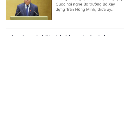
Quốc hội nghe Bộ trưởng Bộ Xây
dựng Trần Hồng Minh, thừa ủy...
Đề xuất cơ chế đặc thù đầu tư dự án đường
Vành đai 5-Vùng Thủ đô Hà Nội
Cổng TTĐT Chính phủ
English
中文
(Chinhphu.vn) - Tiếp tục chương
trình Kỳ họp không thường lệ thứ
Trang chủ
Media
Tin nóng
Thông tin
Nhất, sáng 6/8, Quốc hội nghe Tờ
trình và Báo cáo thẩm tra dự án...
Chuyên mục
Mưa lũ tràn về trong đêm, quốc lộ 6 qua Sơn
CHÍNH TRỊ
KINH TẾ
La sạt lở nghiêm trọng
VĂN HÓA
XÃ HỘI
(Chinhphu.vn) - Nước lũ tràn về
trong đêm khiến nhiều xã dọc khu
KHOA GIÁO
QUỐC TẾ
vực quốc lộ 6 trên địa bàn tỉnh Sơn