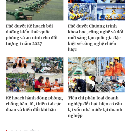
Phê duyệt Kế hoạch bồi
Phê duyệt Chương trình
dưỡng kiến thức quốc
khoa học, công nghệ và đổi
phòng và an ninh cho đối
mới sáng tạo quốc gia đặc
tượng 1 năm 2027
biệt về công nghệ chiến
lược
Kế hoạch hành động phòng,
Tiêu chí phân loại doanh
chống bão, lũ, thiên tai cực
nghiệp để thực hiện cơ cấu
đoan và biến đổi khí hậu
lại vốn nhà nước tại doanh
nghiệp