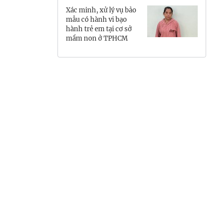
Xác minh, xử lý vụ bảo
Hưng Yên
mẫu có hành vi bạo
hành trẻ em tại cơ sở
Hải Phòng
mầm non ở TPHCM
Khánh Hòa
Lai Châu
Lào Cai
Lâm Đồng
Lạng Sơn
Nghệ An
Ninh Bình
Phú Thọ