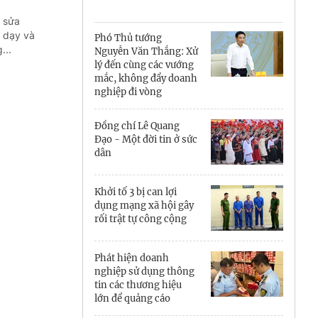
Cà Mau
 sửa
Cần Thơ
c dạy và
Phó Thủ tướng
...
Nguyễn Văn Thắng: Xử
Điện Biên
lý đến cùng các vướng
mắc, không đẩy doanh
Đà Nẵng
nghiệp đi vòng
Đắk Lắk
Đồng chí Lê Quang
Đạo - Một đời tin ở sức
Đồng Nai
dân
Đồng Tháp
Khởi tố 3 bị can lợi
dụng mạng xã hội gây
Gia Lai
rối trật tự công cộng
Hà Nội
Phát hiện doanh
nghiệp sử dụng thông
Hồ Chí Minh
tin các thương hiệu
lớn để quảng cáo
Hà Tĩnh