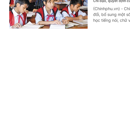
Chỉ đạo, quyết định 
(Chinhphu.vn) - C
đổi, bổ sung một s
học tiếng nói, chữ 