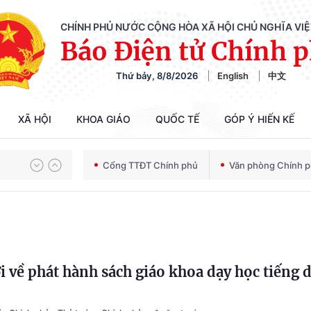
CHÍNH PHỦ NƯỚC CỘNG HÒA XÃ HỘI CHỦ NGHĨA VI
Báo Điện tử Chính 
Thứ bảy, 8/8/2026
English
中文
XÃ HỘI
KHOA GIÁO
QUỐC TẾ
GÓP Ý HIẾN KẾ
Chiến dịch 500 ngày đêm tìm kiếm, quy tập và xác định danh tính hài cốt liệt sĩ
Cổng TTĐT Chính phủ
Văn phòng Chính 
Bảo vệ nền tảng tư tưởng của Đảng trong kỷ nguyên phát triển mới
 về phát hành sách giáo khoa dạy học tiếng 
Chiến dịch 500 ngày đêm tìm kiếm, quy tập và xác định danh tính hài cốt liệt sĩ