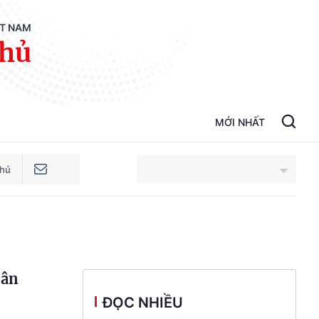
ỆT NAM
phủ
MỚI NHẤT
phủ
An Giang
Bắc Ninh
dân
Cao Bằng
ĐỌC NHIỀU