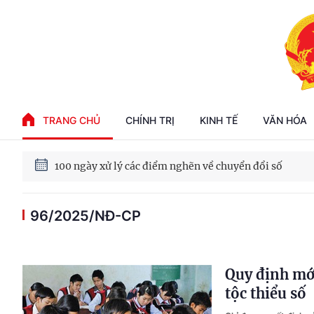
Phát triển kinh tế nhà nước trong kỷ nguyên mới
TRANG CHỦ
CHÍNH TRỊ
KINH TẾ
VĂN HÓA
100 ngày xử lý các điểm nghẽn về chuyển đổi số
96/2025/NĐ-CP
Phát triển nhà ở cho thuê - Trụ cột chiến lược, lâu dài
Phát triển kinh tế nhà nước trong kỷ nguyên mới
Quy định mới
tộc thiểu số