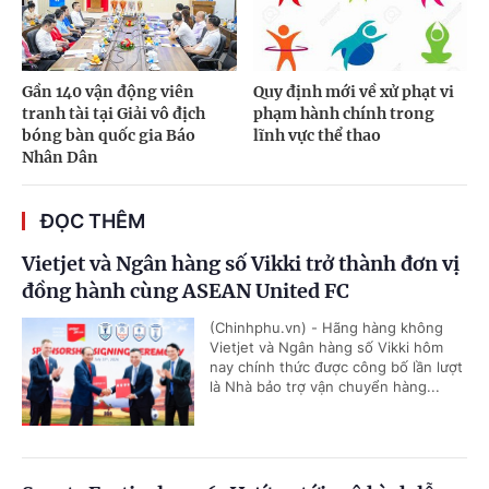
Gần 140 vận động viên
Quy định mới về xử phạt vi
tranh tài tại Giải vô địch
phạm hành chính trong
bóng bàn quốc gia Báo
lĩnh vực thể thao
Nhân Dân
ĐỌC THÊM
Vietjet và Ngân hàng số Vikki trở thành đơn vị
đồng hành cùng ASEAN United FC
(Chinhphu.vn) - Hãng hàng không
Vietjet và Ngân hàng số Vikki hôm
nay chính thức được công bố lần lượt
là Nhà bảo trợ vận chuyển hàng...