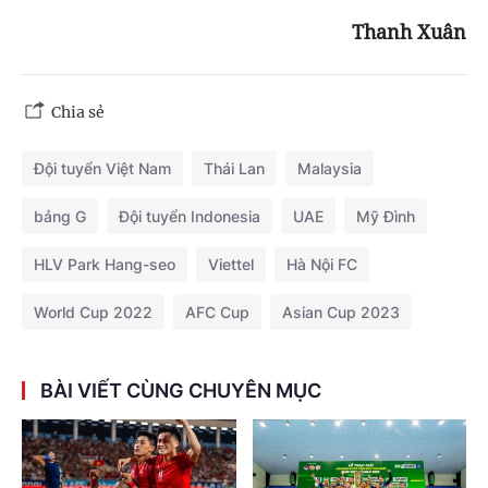
Thanh Xuân
Chia sẻ
Đội tuyển Việt Nam
Thái Lan
Malaysia
bảng G
Đội tuyển Indonesia
UAE
Mỹ Đình
HLV Park Hang-seo
Viettel
Hà Nội FC
World Cup 2022
AFC Cup
Asian Cup 2023
BÀI VIẾT CÙNG CHUYÊN MỤC