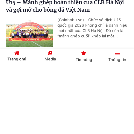
U15 – Mảnh ghép hoàn thiện của CLB Hà Nội
và gợi mở cho bóng đá Việt Nam
(Chinhphu.vn) - Chức vô địch U15
quốc gia 2026 không chỉ là danh hiệu
mới nhất của CLB Hà Nội. Đó còn là
“mảnh ghép cuối” khép lại một...
Trang chủ
Media
Tin nóng
Thông tin
VTV phát sóng toàn bộ 104 trận World Cup
2026
Cổng TTĐT Chính phủ
English
中文
(Chinhphu.vn) - VTV phát sóng toàn
bộ 104 trận World Cup 2026 phát
sóng toàn bộ 104 trận đấu trên nhiều
nền tảng, đồng thời cung cấp dịch...
Chuyên mục
Nestlé MILO tiếp tục đồng hành cùng giải
CHÍNH TRỊ
KINH TẾ