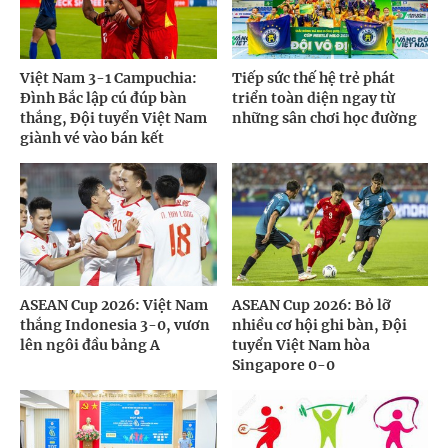
Việt Nam 3-1 Campuchia:
Tiếp sức thế hệ trẻ phát
Đình Bắc lập cú đúp bàn
triển toàn diện ngay từ
thắng, Đội tuyển Việt Nam
những sân chơi học đường
giành vé vào bán kết
ASEAN Cup 2026: Việt Nam
ASEAN Cup 2026: Bỏ lỡ
thắng Indonesia 3-0, vươn
nhiều cơ hội ghi bàn, Đội
lên ngôi đầu bảng A
tuyển Việt Nam hòa
Singapore 0-0