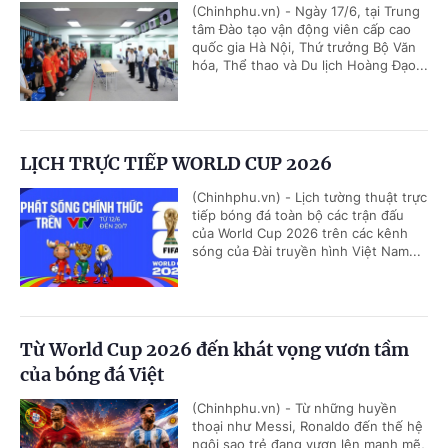
(Chinhphu.vn) - Ngày 17/6, tại Trung
tâm Đào tạo vận động viên cấp cao
quốc gia Hà Nội, Thứ trưởng Bộ Văn
hóa, Thể thao và Du lịch Hoàng Đạo...
LỊCH TRỰC TIẾP WORLD CUP 2026
(Chinhphu.vn) - Lịch tường thuật trực
tiếp bóng đá toàn bộ các trận đấu
của World Cup 2026 trên các kênh
sóng của Đài truyền hình Việt Nam...
Từ World Cup 2026 đến khát vọng vươn tầm
của bóng đá Việt
(Chinhphu.vn) - Từ những huyền
thoại như Messi, Ronaldo đến thế hệ
ngôi sao trẻ đang vươn lên mạnh mẽ,