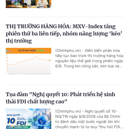
THỊ TRƯỜNG HÀNG HÓA: MXV-Index tăng
phiên thứ ba liên tiếp, nhóm năng lượng ‘kéo’
thị trường
(Chinhphu.vn) - Diễn biến phân hóa
tiếp tục bao trùm thị trường hàng hóa
nguyên liệu thế giới trong phiên ngày
6/8. Trong khi nông sản, kim loại và...
Tọa đàm "Nghị quyết 10: Phát triển hệ sinh
thái FDI chất lượng cao"
(Chinhphu.vn) - Nghị quyết số 10-
NQ/TW ngày 8/6/2026 của Bộ Chính
trị đánh dấu một bước ngoặt lớn khi
chuyển mạnh từ tư duy "thu hút FDI...