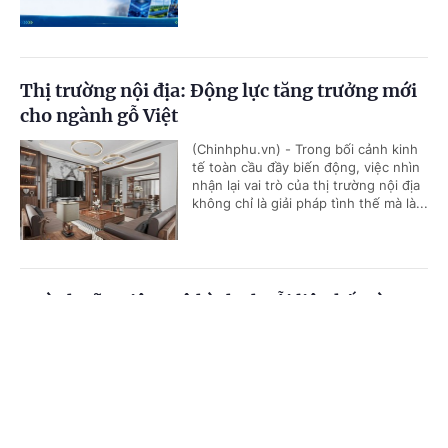
Thị trường nội địa: Động lực tăng trưởng mới
cho ngành gỗ Việt
(Chinhphu.vn) - Trong bối cảnh kinh
tế toàn cầu đầy biến động, việc nhìn
nhận lại vai trò của thị trường nội địa
không chỉ là giải pháp tình thế mà là...
Ngành sữa Việt: Mô hình chuỗi liên kết và
diện mạo nông thôn mới
Cổng TTĐT Chính phủ
English
中文
(Chinhphu.vn) - Từ một quốc gia phụ
thuộc phần lớn vào sữa bột nhập
Trang chủ
Media
Tin nóng
Thông tin
khẩu để hoàn nguyên, ngành chăn
nuôi bò sữa Việt Nam đã có bước...