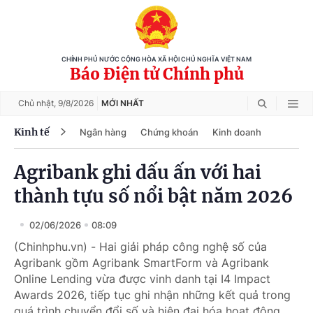
CHÍNH PHỦ NƯỚC CỘNG HÒA XÃ HỘI CHỦ NGHĨA VIỆT NAM
Báo Điện tử Chính phủ
Chủ nhật,
9/8/2026
MỚI NHẤT
Kinh tế
Ngân hàng
Chứng khoán
Kinh doanh
Agribank ghi dấu ấn với hai
thành tựu số nổi bật năm 2026
02/06/2026
08:09
(Chinhphu.vn) - Hai giải pháp công nghệ số của
Agribank gồm Agribank SmartForm và Agribank
Online Lending vừa được vinh danh tại I4 Impact
Awards 2026, tiếp tục ghi nhận những kết quả trong
quá trình chuyển đổi số và hiện đại hóa hoạt động