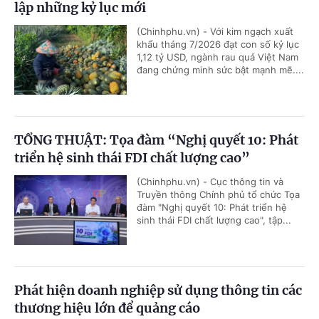
lập những kỷ lục mới
(Chinhphu.vn) - Với kim ngạch xuất
khẩu tháng 7/2026 đạt con số kỷ lục
1,12 tỷ USD, ngành rau quả Việt Nam
đang chứng minh sức bật mạnh mẽ....
TỔNG THUẬT: Tọa đàm “Nghị quyết 10: Phát
triển hệ sinh thái FDI chất lượng cao”
(Chinhphu.vn) - Cục thông tin và
Truyền thông Chính phủ tổ chức Tọa
đàm "Nghị quyết 10: Phát triển hệ
sinh thái FDI chất lượng cao", tập...
Phát hiện doanh nghiệp sử dụng thông tin các
thương hiệu lớn để quảng cáo