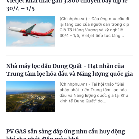
Vietjet khai thác gần 3.800 chuyến bay dịp lễ
30/4 – 1/5
(Chinhphu.vn) - Đáp ứng nhu cầu đi
lại tăng cao của người dân trong dịp
Giỗ Tổ Hùng Vương và kỳ nghỉ lễ
30/4 – 1/5, Vietjet tiếp tục tăng...
Nhà máy lọc dầu Dung Quất - Hạt nhân của
Trung tâm lọc hóa dầu và Năng lượng quốc gia
(Chinhphu.vn) - Tại hội thảo "Giải
pháp phát triển Trung tâm Lọc hóa
dầu và Năng lượng quốc gia tại Khu
kinh tế Dung Quất" do...
PV GAS sẵn sàng đáp ứng nhu cầu huy động