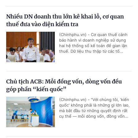
Nhiều DN doanh thu lớn kê khai lỗ, cơ quan
thuế đưa vào diện kiểm tra
(Chinhphu.vn) - Cơ quan thuế cảnh
báo hành vi doanh nghiệp sử dụng
hai hệ thống sổ kế toán để gian lận
thuế. Dữ liệu thu thập từ các tổ...
Chủ tịch ACB: Mỗi đồng vốn, dòng vốn đều
góp phần “kiến quốc”
(Chinhphu.vn) - "Với chúng tôi, 'kiến
quốc' không phải là những gì lớn lao,
mà bắt đầu từ những quyết định rất
cụ thể — mỗi dòng vốn, đồng vốn...