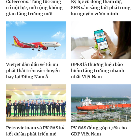
Coteccons: Tăng tốc củng
Kỷ lục cổ đông tham dự,
cố nội lực, mở rộng không
SHB sẵn sàng bứt phá trong
gian tăng trưởng mới
kỷ nguyên vươn mình
Vietjet dẫn đầu về tối ưu
OPES là thương hiệu bảo
phát thải trên các chuyến
hiểm tăng trưởng nhanh
bay tại Đông Nam Á
nhất Việt Nam
Petrovietnam và PV GAS ký
PV GAS đóng góp 1,1% cho
kết dự án phát triển mỏ
GDP Việt Nam