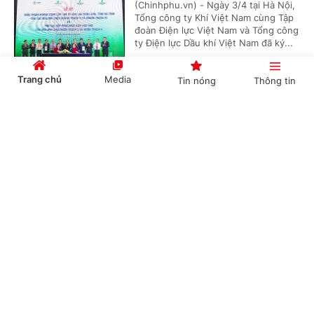
(Chinhphu.vn) - Ngày 3/4 tại Hà Nội,
Tổng công ty Khí Việt Nam cùng Tập
đoàn Điện lực Việt Nam và Tổng công
ty Điện lực Dầu khí Việt Nam đã ký...
Trang chủ
Media
Tin nóng
Thông tin
'Bón đúng, bón ít' – Triết lý làm nông nghiệp
Cổng TTĐT Chính phủ
English
中文
tử tế của một doanh nghiệp phân bón
(Chinhphu.vn) - Gần 3 thập kỷ gắn
bó với ngành phân bón, ông Phạm
Quốc Trung, Tổng Giám đốc Công ty
Cổ phần Phân bón MTK đã chọn...
Chuyên mục
CHÍNH TRỊ
KINH TẾ
Nghị quyết 79: Làn gió mới cho “hệ sinh thái
công – tư đồng hành”
VĂN HÓA
XÃ HỘI
(Chinhphu.vn) - Trong bối cảnh yêu
KHOA GIÁO
QUỐC TẾ
cầu tái cấu trúc nền kinh tế và nâng