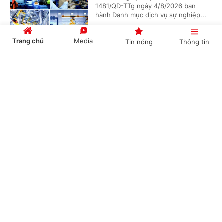
1481/QĐ-TTg ngày 4/8/2026 ban
hành Danh mục dịch vụ sự nghiệp...
Trang chủ
Media
Tin nóng
Thông tin
Bảo đảm ngày khai giảng thực sự là ngày hội
Cổng TTĐT Chính phủ
English
中文
của học sinh và giáo viên
(Chinhphu.vn) - Phó Thủ tướng Lê
Tiến Châu ký Quyết định số 1472/QĐ-
TTg ban hành Kế hoạch triển khai
thực hiện kết luận của đồng chí...
Chuyên mục
CHÍNH TRỊ
KINH TẾ
Quy định mới về quản lý và phát triển cụm
công nghiệp
VĂN HÓA
XÃ HỘI
(Chinhphu.vn) - Chính phủ ban hành
KHOA GIÁO
QUỐC TẾ
Nghị định số 303/2026/NĐ-CP ngày
01/8/2026 sửa đổi, bổ sung một số
GÓP Ý HIẾN KẾ