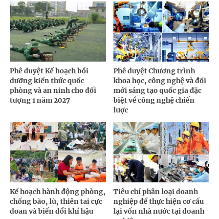
Phê duyệt Kế hoạch bồi
Phê duyệt Chương trình
dưỡng kiến thức quốc
khoa học, công nghệ và đổi
phòng và an ninh cho đối
mới sáng tạo quốc gia đặc
tượng 1 năm 2027
biệt về công nghệ chiến
lược
Kế hoạch hành động phòng,
Tiêu chí phân loại doanh
chống bão, lũ, thiên tai cực
nghiệp để thực hiện cơ cấu
đoan và biến đổi khí hậu
lại vốn nhà nước tại doanh