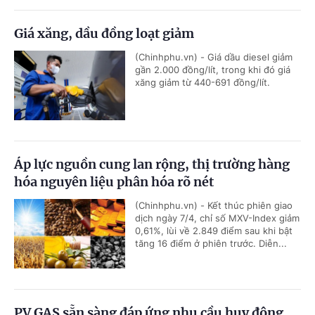
Giá xăng, dầu đồng loạt giảm
(Chinhphu.vn) - Giá dầu diesel giảm
gần 2.000 đồng/lít, trong khi đó giá
xăng giảm từ 440-691 đồng/lít.
Áp lực nguồn cung lan rộng, thị trường hàng
hóa nguyên liệu phân hóa rõ nét
(Chinhphu.vn) - Kết thúc phiên giao
dịch ngày 7/4, chỉ số MXV-Index giảm
0,61%, lùi về 2.849 điểm sau khi bật
tăng 16 điểm ở phiên trước. Diễn...
PV GAS sẵn sàng đáp ứng nhu cầu huy động