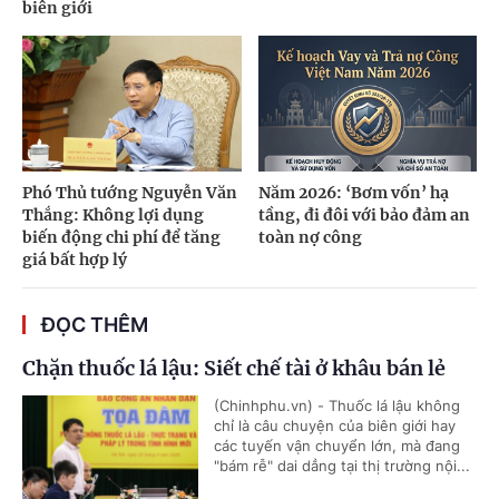
biên giới
Phó Thủ tướng Nguyễn Văn
Năm 2026: ‘Bơm vốn’ hạ
Thắng: Không lợi dụng
tầng, đi đôi với bảo đảm an
biến động chi phí để tăng
toàn nợ công
giá bất hợp lý
ĐỌC THÊM
Chặn thuốc lá lậu: Siết chế tài ở khâu bán lẻ
(Chinhphu.vn) - Thuốc lá lậu không
chỉ là câu chuyện của biên giới hay
các tuyến vận chuyển lớn, mà đang
"bám rễ" dai dẳng tại thị trường nội...