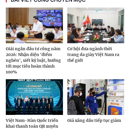
Giải ngân đầu tư công năm
Cơ hội đưa ngành thời
2026: Nhận diện 'điểm
trang da giày Việt Nam ra
nghẽn', siết kỷ luật, hướng
thế giới
tới mục tiêu hoàn thành
100%
Việt Nam-Hàn Quốc triển
Giá xăng dầu tiếp tục giảm
khai thanh toán QR xuyên