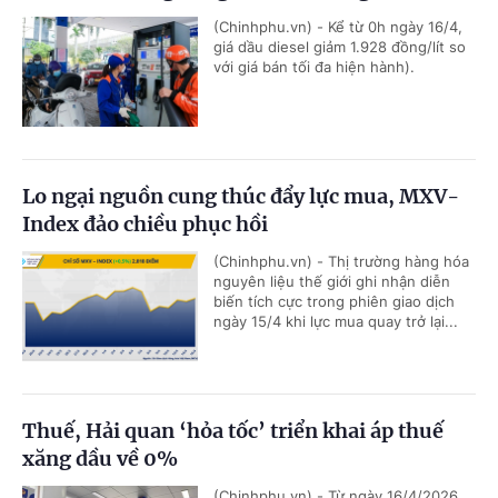
(Chinhphu.vn) - Kể từ 0h ngày 16/4,
giá dầu diesel giảm 1.928 đồng/lít so
với giá bán tối đa hiện hành).
Lo ngại nguồn cung thúc đẩy lực mua, MXV-
Index đảo chiều phục hồi
(Chinhphu.vn) - Thị trường hàng hóa
nguyên liệu thế giới ghi nhận diễn
biến tích cực trong phiên giao dịch
ngày 15/4 khi lực mua quay trở lại...
Thuế, Hải quan ‘hỏa tốc’ triển khai áp thuế
xăng dầu về 0%
(Chinhphu.vn) - Từ ngày 16/4/2026,