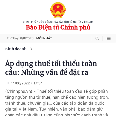
CHÍNH PHỦ NƯỚC CỘNG HÒA XÃ HỘI CHỦ NGHĨA VIỆT NAM
Báo Điện tử Chính phủ
Thứ bảy,
8/8/2026
MỚI NHẤT
Kinh doanh
Áp dụng thuế tối thiểu toàn
cầu: Những vấn đề đặt ra
14/06/2022
17:34
(Chinhphu.vn) - Thuế tối thiểu toàn cầu sẽ góp phần
tăng nguồn thu từ thuế, hạn chế các hiện tượng trốn,
tránh thuế, chuyển giá... của các tập đoàn đa quốc
gia tại Việt Nam. Tuy nhiên, vẫn phải bảo đảm giữ
chân các nhà đầu tư lớn cũng như sức cạnh tranh và