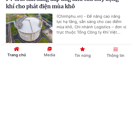
khí cho phát điện mùa khô
(Chinhphu.vn) - Để nâng cao năng
lực hạ tầng, sẵn sàng cho cao điểm
mùa khô, Chi nhánh Logistics – đơn vị
trực thuộc Tổng Công ty Khí Việt...
Trang chủ
Media
Tin nóng
Thông tin
PV GAS ký kết các thỏa thuận LNG quy mô lớn,
mở rộng hạ tầng cung ứng khí cho các trung
Cổng TTĐT Chính phủ
English
中文
tâm điện lực trọng điểm
(Chinhphu.vn) - Ngày 3/4 tại Hà Nội,
Tổng công ty Khí Việt Nam cùng Tập
đoàn Điện lực Việt Nam và Tổng công
ty Điện lực Dầu khí Việt Nam đã ký...
Chuyên mục
CHÍNH TRỊ
KINH TẾ
Thị trường hàng hóa nguyên liệu thế giới