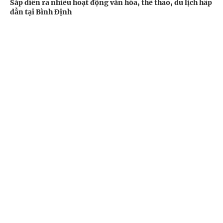
Sắp diễn ra nhiều hoạt động văn hóa, thể thao, du lịch hấp
dẫn tại Bình Định
Du lịch -
2 năm trước
Cổng TTĐT Chính phủ
English
中文
Trang chủ
Media
Tin nóng
Thông tin
Chuyên mục
CHÍNH TRỊ
KINH TẾ
VĂN HÓA
XÃ HỘI
Đà Nẵng thúc đẩy hợp tác với doanh nghiệp Hoa Kỳ trong
lĩnh vực vi mạch, bán dẫn
KHOA GIÁO
QUỐC TẾ
Kinh tế -
2 năm trước
GÓP Ý HIẾN KẾ