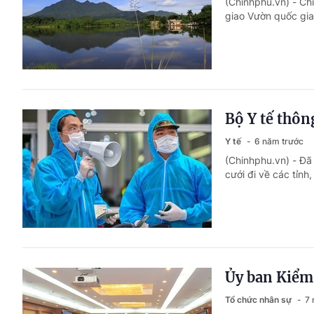
(Chinhphu.vn) - C
giao Vườn quốc gia
Bộ Y tế thôn
Y tế
6 năm trước
(Chinhphu.vn) - Đã
cưới đi về các tỉnh
Ủy ban Kiểm 
Tổ chức nhân sự
7 