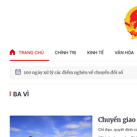
Phát triển kinh tế nhà nước trong kỷ nguyên mới
TRANG CHỦ
CHÍNH TRỊ
KINH TẾ
VĂN HÓA
100 ngày xử lý các điểm nghẽn về chuyển đổi số
Phát triển nhà ở cho thuê - Trụ cột chiến lược, lâu dài
BA VÌ
Phát triển kinh tế nhà nước trong kỷ nguyên mới
Chuyển giao 
Chỉ đạo, quyết định 