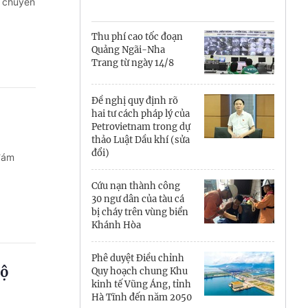
Cà Mau
c chuyển
Cần Thơ
Thu phí cao tốc đoạn
Quảng Ngãi-Nha
Điện Biên
Trang từ ngày 14/8
Đà Nẵng
Đề nghị quy định rõ
hai tư cách pháp lý của
Đắk Lắk
Petrovietnam trong dự
thảo Luật Dầu khí (sửa
Đồng Nai
đổi)
 đám
Đồng Tháp
Cứu nạn thành công
30 ngư dân của tàu cá
Gia Lai
bị cháy trên vùng biển
Khánh Hòa
Hà Nội
Phê duyệt Điều chỉnh
Hồ Chí Minh
bộ
Quy hoạch chung Khu
kinh tế Vũng Áng, tỉnh
Hà Tĩnh
Hà Tĩnh đến năm 2050