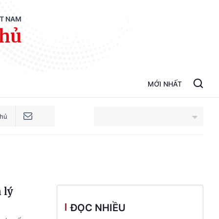
ỆT NAM
phủ
MỚI NHẤT
phủ
An Giang
Bắc Ninh
 lý
Cao Bằng
ĐỌC NHIỀU