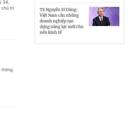
ỳ 34.
Hưng Yên
chủ trì
TS Nguyễn Sĩ Dũng:
Việt Nam cần những
Hải Phòng
doanh nghiệp tạo
dựng năng lực mới cho
nền kinh tế
Khánh Hòa
Lai Châu
Lào Cai
o thông
Lâm Đồng
Lạng Sơn
Nghệ An
Ninh Bình
Phú Thọ