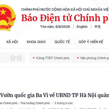
CHÍNH PHỦ NƯỚC CỘNG HÒA XÃ HỘI CHỦ NGHĨA VI
Báo Điện tử Chính 
Thứ năm, 6/8/2026
English
中文
Chiến dịch 500 ngày đêm tìm kiếm, quy tập và xác định danh tính hài cốt liệt sĩ
XÃ HỘI
KHOA GIÁO
QUỐC TẾ
GÓP Ý HIẾN KẾ
Cổng TTĐT Chính phủ
Văn phòng Chính 
Bảo vệ nền tảng tư tưởng của Đảng trong kỷ nguyên phát triển mới
Chiến dịch 500 ngày đêm tìm kiếm, quy tập và xác định danh tính hài cốt liệt sĩ
Vườn quốc gia Ba Vì về UBND TP Hà Nội quản
của Chính phủ - Thủ tướng Chính phủ
3 tháng trước