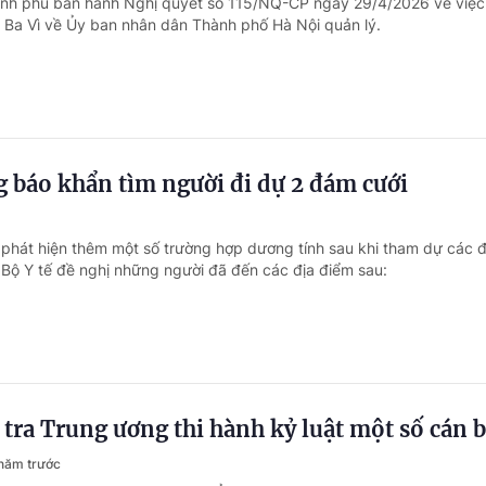
hính phủ ban hành Nghị quyết số 115/NQ-CP ngày 29/4/2026 về việ
 Ba Vì về Ủy ban nhân dân Thành phố Hà Nội quản lý.
g báo khẩn tìm người đi dự 2 đám cưới
 phát hiện thêm một số trường hợp dương tính sau khi tham dự các
, Bộ Y tế đề nghị những người đã đến các địa điểm sau:
tra Trung ương thi hành kỷ luật một số cán 
năm trước