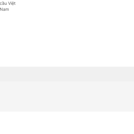
Quảng Ngãi
cầu Việt
t Nam
Quảng Ninh
Quảng Trị
Sơn La
Thanh Hóa
Thái Nguyên
Thừa Thiên Huế
Tuyên Quang
Tây Ninh
Vĩnh Long