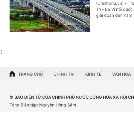
(Chinhphu.vn) - Th
Trì - Ba Vì nối qu
giai đoạn đến năm
}
TRANG CHỦ
CHÍNH TRỊ
KINH TẾ
VĂN HÓA
© BÁO ĐIỆN TỬ CỦA CHÍNH PHỦ NƯỚC CỘNG HÒA XÃ HỘI C
Tổng Biên tập: Nguyễn Hồng Sâm
Giấy phép số: 102/GP-BTTTT, cấp ngày 15/04/2024.
Trụ sở: 16 Lê Hồng Phong - Ba Đình - Hà Nội;