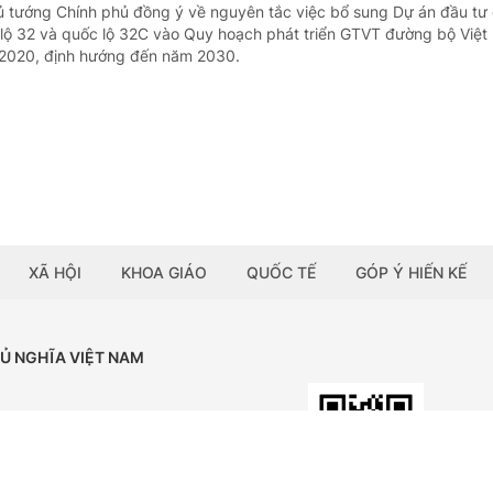
ủ tướng Chính phủ đồng ý về nguyên tắc việc bổ sung Dự án đầu tư 
ốc lộ 32 và quốc lộ 32C vào Quy hoạch phát triển GTVT đường bộ Việ
 2020, định hướng đến năm 2030.
XÃ HỘI
KHOA GIÁO
QUỐC TẾ
GÓP Ý HIẾN KẾ
HỦ NGHĨA VIỆT NAM
Tải ứng dụng:
BÁO ĐIỆN TỬ CHÍNH PHỦ