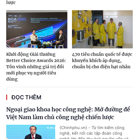
lược
Khởi động Giải thưởng
470 tiêu chuẩn quốc tế được
Better Choice Awards 2026:
khuyến khích áp dụng,
Tôn vinh những giá trị đổi
chuẩn bị cho điện hạt nhân
mới phục vụ người tiêu
dùng
ĐỌC THÊM
Ngoại giao khoa học công nghệ: Mở đường để
Việt Nam làm chủ công nghệ chiến lược
(Chinhphu.vn) - Từ tìm kiếm công
nghệ, kết nối các tập đoàn công
nghệ lớn đến thu hút nguồn vốn và