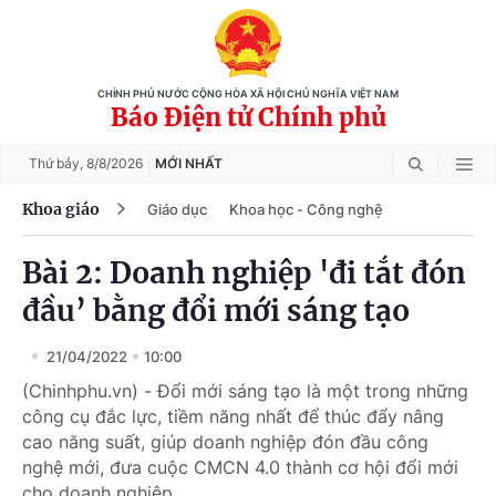
CHÍNH PHỦ NƯỚC CỘNG HÒA XÃ HỘI CHỦ NGHĨA VIỆT NAM
Báo Điện tử Chính phủ
Thứ bảy,
8/8/2026
MỚI NHẤT
Khoa giáo
Giáo dục
Khoa học - Công nghệ
Bài 2: Doanh nghiệp 'đi tắt đón
đầu’ bằng đổi mới sáng tạo
21/04/2022
10:00
(Chinhphu.vn) - Đổi mới sáng tạo là một trong những
công cụ đắc lực, tiềm năng nhất để thúc đẩy nâng
cao năng suất, giúp doanh nghiệp đón đầu công
nghệ mới, đưa cuộc CMCN 4.0 thành cơ hội đổi mới
cho doanh nghiệp.