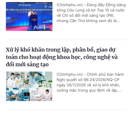
(Chinhphu.vn) - Đứng đầu Đồng bằng
sông Cửu Long và lọt Top 10 cả nước
về Chỉ số đổi mới sáng tạo (PII),
nhưng Cần Thơ không xem đó là...
Xử lý khó khăn trong lập, phân bổ, giao dự
toán cho hoạt động khoa học, công nghệ và
đổi mới sáng tạo
(Chinhphu.vn) - Chính phủ ban hành
Nghị quyết số 66.24/2026/NQ-CP
ngày 26/7/2026 về xử lý khó khăn,
vướng mắc trong quy định về lập,...
Không gian phát triển Việt Nam trong kỷ
Cổng TTĐT Chính phủ
English
中文
nguyên mới