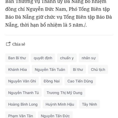
Ban Thường vụ Thành ủy Đà Nẵng bổ nhiệm
đồng chí Nguyễn Đức Nam, Phó Tổng Biên tập
Báo Đà Nẵng giữ chức vụ Tổng Biên tập Báo Đà
Nẵng, thời hạn bổ nhiệm là 5 năm./.
Chia sẻ
Ban Bí thư
quyết định
chuẩn y
nhân sự
Khánh Hòa
Nguyễn Tấn Tuân
Bí thư
Chủ tịch
Nguyễn Văn Ghi
Đồng Nai
Cao Tiến Dũng
Nguyễn Thanh Tú
Trương Thị Mỹ Dung
Hoàng Bình Long
Huỳnh Minh Hậu
Tây Ninh
Phạm Văn Tân
Nguyễn Tấn Đức