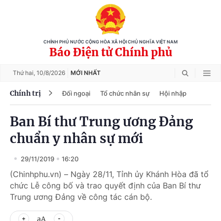
CHÍNH PHỦ NƯỚC CỘNG HÒA XÃ HỘI CHỦ NGHĨA VIỆT NAM
Báo Điện tử Chính phủ
Thứ hai,
10/8/2026
MỚI NHẤT
Chính trị
Đối ngoại
Tổ chức nhân sự
Hội nhập
Ban Bí thư Trung ương Đảng
chuẩn y nhân sự mới
29/11/2019
16:20
(Chinhphu.vn) – Ngày 28/11, Tỉnh ủy Khánh Hòa đã tổ
chức Lễ công bố và trao quyết định của Ban Bí thư
Trung ương Đảng về công tác cán bộ.
aA