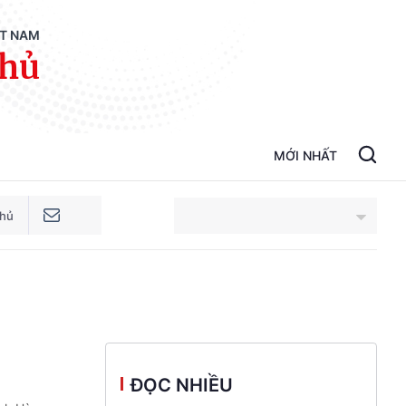
ỆT NAM
phủ
MỚI NHẤT
phủ
An Giang
Bắc Ninh
Cao Bằng
ĐỌC NHIỀU