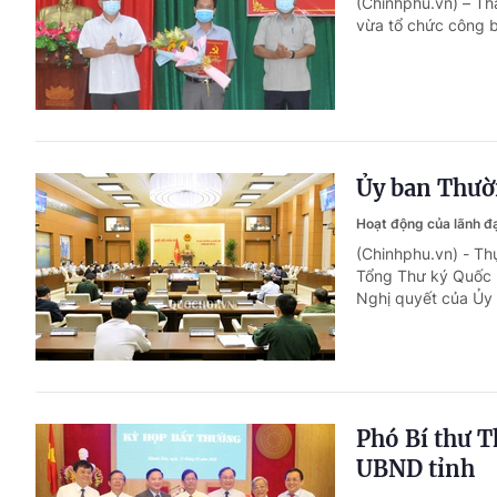
(Chinhphu.vn) – T
vừa tổ chức công b
Ủy ban Thườ
Hoạt động của lãnh 
(Chinhphu.vn) - Th
Tổng Thư ký Quốc 
Nghị quyết của Ủy
Phó Bí thư T
UBND tỉnh