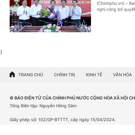
(Chinhphu.vn) – Ba
nghị công bố quyết
}
TRANG CHỦ
CHÍNH TRỊ
KINH TẾ
VĂN HÓA
© BÁO ĐIỆN TỬ CỦA CHÍNH PHỦ NƯỚC CỘNG HÒA XÃ HỘI C
Tổng Biên tập: Nguyễn Hồng Sâm
Giấy phép số: 102/GP-BTTTT, cấp ngày 15/04/2024.
Trụ sở: 16 Lê Hồng Phong - Ba Đình - Hà Nội;