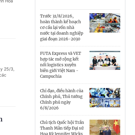
Cà Mau
ánh Hòa
Cần Thơ
Trước 31/8/2026,
hoàn thành kế hoạch
Điện Biên
cơ cấu lại vốn nhà
nước tại doanh nghiệp
Đà Nẵng
giai đoạn 2026-2030
Đắk Lắk
FUTA Express và VET
hợp tác mở rộng kết
Đồng Nai
nối logistics xuyên
ày 25/3,
biên giới Việt Nam -
các
Campuchia
Đồng Tháp
Gia Lai
Chỉ đạo, điều hành của
Chính phủ, Thủ tướng
Chính phủ ngày
Hà Nội
6/8/2026
Hồ Chí Minh
h
Chủ tịch Quốc hội Trần
Thanh Mẫn tiếp Đại sứ
Hà Tĩnh
Hoa Kỳ Jennifer Wicks