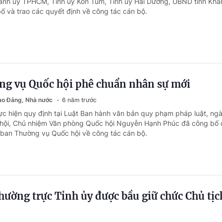
hành ủy TPHCM, Tỉnh ủy Kon Tum, Tỉnh ủy Hải Dương, UBND tỉnh Kh
ố và trao các quyết định về công tác cán bộ.
ng vụ Quốc hội phê chuẩn nhân sự mới
đạo Đảng, Nhà nước
6 năm trước
ực hiện quy định tại Luật Ban hành văn bản quy phạm pháp luật, ng
hội, Chủ nhiệm Văn phòng Quốc hội Nguyễn Hạnh Phúc đã công bố 
 ban Thường vụ Quốc hội về công tác cán bộ.
hường trực Tỉnh ủy được bầu giữ chức Chủ tịc