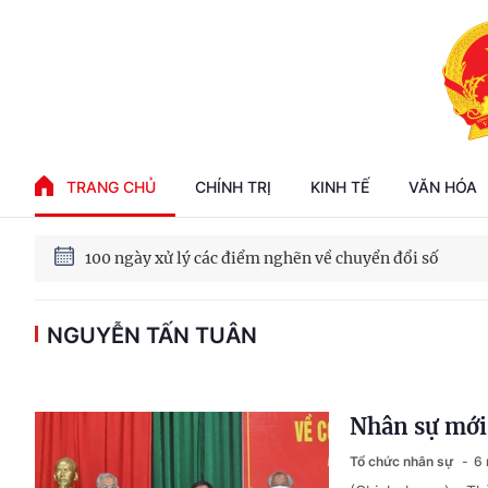
Phát triển kinh tế nhà nước trong kỷ nguyên mới
TRANG CHỦ
CHÍNH TRỊ
KINH TẾ
VĂN HÓA
100 ngày xử lý các điểm nghẽn về chuyển đổi số
NGUYỄN TẤN TUÂN
Phát triển nhà ở cho thuê - Trụ cột chiến lược, lâu dài
Phát triển kinh tế nhà nước trong kỷ nguyên mới
Nhân sự mớ
Tổ chức nhân sự
6 