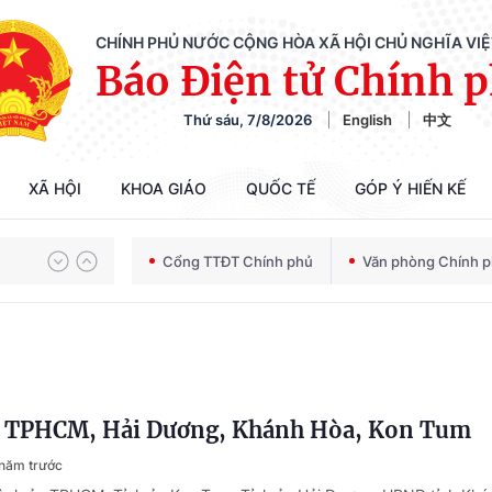
CHÍNH PHỦ NƯỚC CỘNG HÒA XÃ HỘI CHỦ NGHĨA VI
Báo Điện tử Chính 
Thứ sáu, 7/8/2026
English
中文
XÃ HỘI
KHOA GIÁO
QUỐC TẾ
GÓP Ý HIẾN KẾ
Chiến dịch 500 ngày đêm tìm kiếm, quy tập và xác định danh tính hài cốt liệt sĩ
Cổng TTĐT Chính phủ
Văn phòng Chính 
Bảo vệ nền tảng tư tưởng của Đảng trong kỷ nguyên phát triển mới
i TPHCM, Hải Dương, Khánh Hòa, Kon Tum
Chiến dịch 500 ngày đêm tìm kiếm, quy tập và xác định danh tính hài cốt liệt sĩ
năm trước