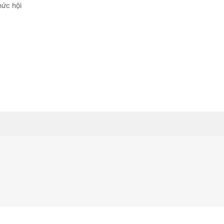
Quảng Ngãi
hức hội
Quảng Ninh
Quảng Trị
Sơn La
Thanh Hóa
Thái Nguyên
Thừa Thiên Huế
Tuyên Quang
Tây Ninh
Vĩnh Long