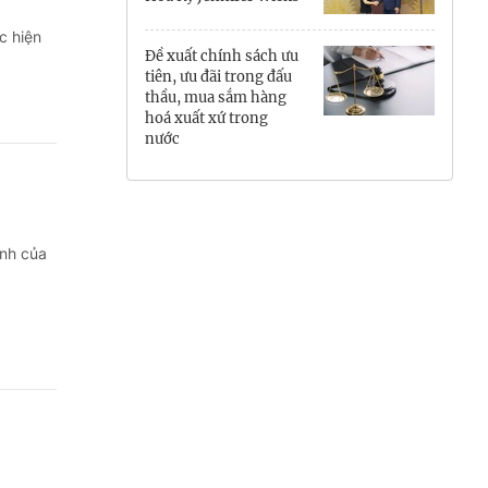
Hưng Yên
c hiện
Đề xuất chính sách ưu
Hải Phòng
tiên, ưu đãi trong đấu
thầu, mua sắm hàng
hoá xuất xứ trong
Khánh Hòa
nước
Lai Châu
Lào Cai
ịnh của
Lâm Đồng
Lạng Sơn
Nghệ An
Ninh Bình
Phú Thọ