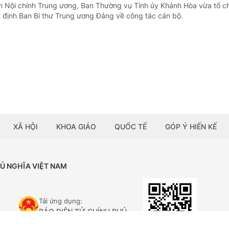
n Nội chính Trung ương, Ban Thường vụ Tỉnh ủy Khánh Hòa vừa tổ c
 định Ban Bí thư Trung ương Đảng về công tác cán bộ.
XÃ HỘI
KHOA GIÁO
QUỐC TẾ
GÓP Ý HIẾN KẾ
HỦ NGHĨA VIỆT NAM
Tải ứng dụng:
BÁO ĐIỆN TỬ CHÍNH PHỦ