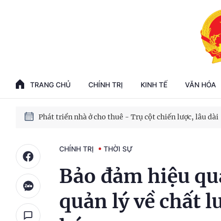
Phát triển kinh tế nhà nước trong kỷ nguyên mới
100 ngày xử lý các điểm nghẽn về chuyển đổi số
TRANG CHỦ
CHÍNH TRỊ
KINH TẾ
VĂN HÓA
Phát triển nhà ở cho thuê - Trụ cột chiến lược, lâu dài
Phát triển kinh tế nhà nước trong kỷ nguyên mới
CHÍNH TRỊ
THỜI SỰ
Bảo đảm hiệu quả
quản lý về chất 