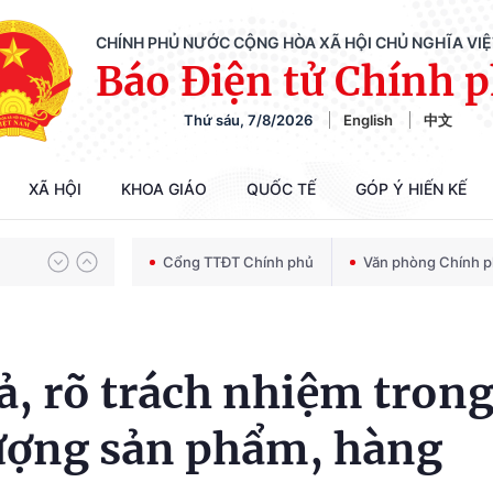
CHÍNH PHỦ NƯỚC CỘNG HÒA XÃ HỘI CHỦ NGHĨA VI
Báo Điện tử Chính 
Thứ sáu, 7/8/2026
English
中文
Chiến dịch 500 ngày đêm tìm kiếm, quy tập và xác định danh tính hài cốt liệt sĩ
XÃ HỘI
KHOA GIÁO
QUỐC TẾ
GÓP Ý HIẾN KẾ
Bảo vệ nền tảng tư tưởng của Đảng trong kỷ nguyên phát triển mới
Cổng TTĐT Chính phủ
Văn phòng Chính 
Chiến dịch 500 ngày đêm tìm kiếm, quy tập và xác định danh tính hài cốt liệt sĩ
, rõ trách nhiệm tron
lượng sản phẩm, hàng