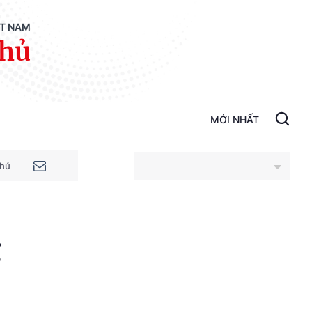
ỆT NAM
phủ
MỚI NHẤT
phủ
An Giang
g
Bắc Ninh
Cao Bằng