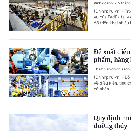
Kinh doanh
2 tháng
(Chinhphu.vn) - Tr
vụ của FedEx tại V
đã triển khai nhiều
Đề xuất điều 
phẩm, hàng 
Tham vấn chính sách
(Chinhphu.vn) - Bộ
về điều kiện, tiêu 
cá nhân.
Quy định mới
đường thủy