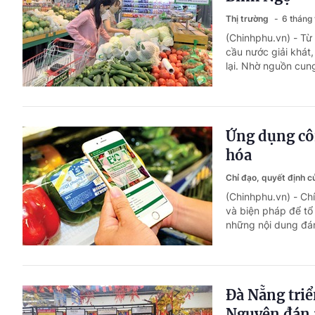
Thị trường
6 tháng
(Chinhphu.vn) - Từ
cầu nước giải khát
lại. Nhờ nguồn cun
Ứng dụng cô
hóa
Chỉ đạo, quyết định 
(Chinhphu.vn) - Ch
và biện pháp để tổ
những nội dung đán
Đà Nẵng triể
Nguyên đán