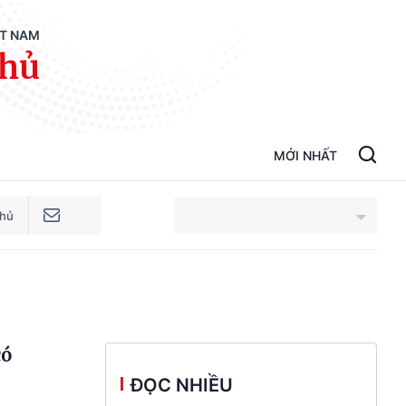
ỆT NAM
phủ
MỚI NHẤT
phủ
An Giang
Bắc Ninh
có
Cao Bằng
ĐỌC NHIỀU