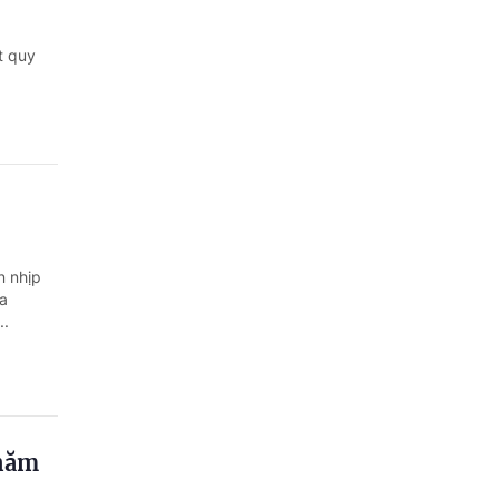
t quy
n nhịp
ga
..
 năm