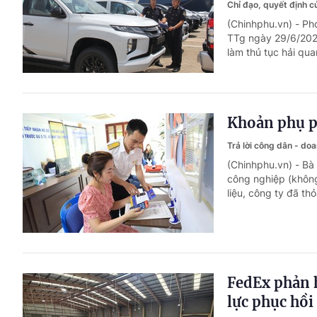
Chỉ đạo, quyết định 
(Chinhphu.vn) - P
TTg ngày 29/6/202
làm thủ tục hải qua
Khoản phụ ph
Trả lời công dân - do
(Chinhphu.vn) - Bà
công nghiệp (không
liệu, công ty đã t
FedEx phản h
lực phục hồi