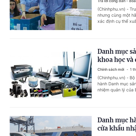
Trả lời công dân - do
(Chinhphu.vn) - Tr
nhưng cùng một hãn
xác định cụ thể xu
Danh mục sản
khoa học và
Chính sách mới
1 t
(Chinhphu.vn) - B
hành Danh mục sản 
nhiệm quản lý của
Danh mục hàn
cửa khẩu nh