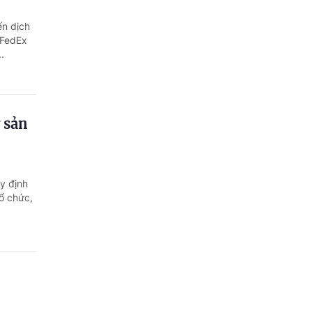
Quảng Ngãi
ến dịch
Quảng Ninh
 FedEx
.
Quảng Trị
Sơn La
g sản
Thanh Hóa
Thái Nguyên
y định
Thừa Thiên Huế
tổ chức,
Tuyên Quang
Tây Ninh
Vĩnh Long