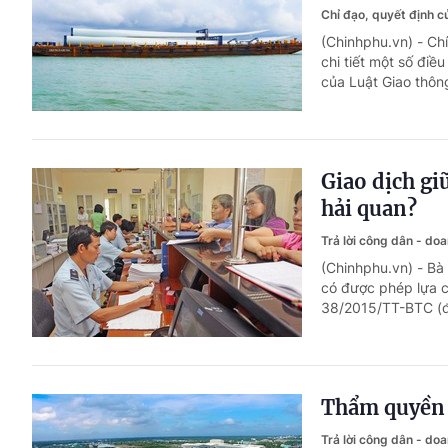
Chỉ đạo, quyết định 
(Chinhphu.vn) - C
chi tiết một số điề
của Luật Giao thôn
Giao dịch gi
hải quan?
Trả lời công dân - do
(Chinhphu.vn) - Bà
có được phép lựa c
38/2015/TT-BTC (đ
Thẩm quyền t
Trả lời công dân - do