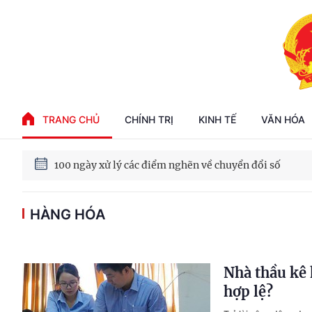
Phát triển kinh tế nhà nước trong kỷ nguyên mới
TRANG CHỦ
CHÍNH TRỊ
KINH TẾ
VĂN HÓA
100 ngày xử lý các điểm nghẽn về chuyển đổi số
Phát triển nhà ở cho thuê - Trụ cột chiến lược, lâu dài
HÀNG HÓA
Phát triển kinh tế nhà nước trong kỷ nguyên mới
Nhà thầu kê 
hợp lệ?