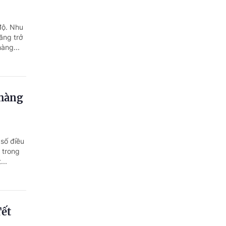
độ. Nhu
ăng trở
àng...
 hàng
 số điều
 trong
...
Tết