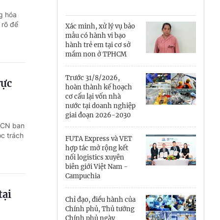
Cà Mau
ng hóa
Cần Thơ
 rõ để
Xác minh, xử lý vụ bảo
mẫu có hành vi bạo
Điện Biên
hành trẻ em tại cơ sở
mầm non ở TPHCM
Đà Nẵng
Trước 31/8/2026,
vực
Đắk Lắk
hoàn thành kế hoạch
cơ cấu lại vốn nhà
Đồng Nai
nước tại doanh nghiệp
giai đoạn 2026-2030
HCN ban
Đồng Tháp
ộc trách
FUTA Express và VET
Gia Lai
hợp tác mở rộng kết
nối logistics xuyên
biên giới Việt Nam -
Hà Nội
Campuchia
Hồ Chí Minh
tại
Chỉ đạo, điều hành của
Chính phủ, Thủ tướng
Hà Tĩnh
Chính phủ ngày