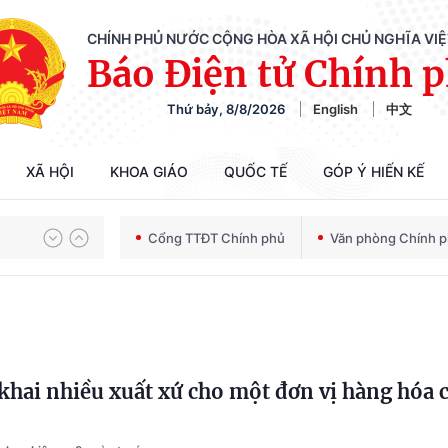
CHÍNH PHỦ NƯỚC CỘNG HÒA XÃ HỘI CHỦ NGHĨA VI
Báo Điện tử Chính 
Thứ bảy, 8/8/2026
English
中文
Chiến dịch 500 ngày đêm tìm kiếm, quy tập và xác định danh tính hài cốt liệt sĩ
XÃ HỘI
KHOA GIÁO
QUỐC TẾ
GÓP Ý HIẾN KẾ
Bảo vệ nền tảng tư tưởng của Đảng trong kỷ nguyên phát triển mới
Cổng TTĐT Chính phủ
Văn phòng Chính 
Chiến dịch 500 ngày đêm tìm kiếm, quy tập và xác định danh tính hài cốt liệt sĩ
khai nhiều xuất xứ cho một đơn vị hàng hóa 