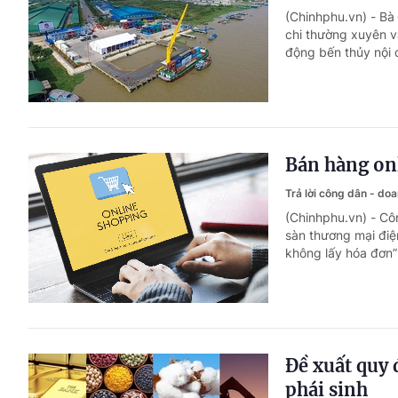
(Chinhphu.vn) - Bà
chi thường xuyên v
động bến thủy nội 
Bán hàng onl
Trả lời công dân - do
(Chinhphu.vn) - Cô
sàn thương mại điệ
không lấy hóa đơn
Đề xuất quy 
phái sinh