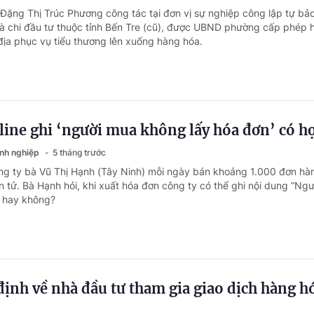
 Đặng Thị Trúc Phương công tác tại đơn vị sự nghiệp công lập tự b
à chi đầu tư thuộc tỉnh Bến Tre (cũ), được UBND phường cấp phép 
địa phục vụ tiểu thương lên xuống hàng hóa.
ine ghi ‘người mua không lấy hóa đơn’ có hợ
anh nghiệp
5 tháng trước
ng ty bà Vũ Thị Hạnh (Tây Ninh) mỗi ngày bán khoảng 1.000 đơn hà
n tử. Bà Hạnh hỏi, khi xuất hóa đơn công ty có thể ghi nội dung “Ng
” hay không?
định về nhà đầu tư tham gia giao dịch hàng h