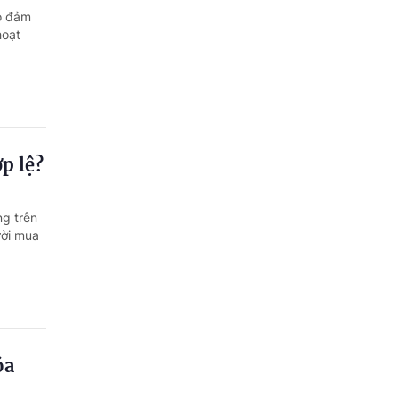
ảo đảm
hoạt
p lệ?
ng trên
ười mua
óa