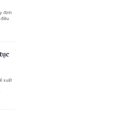
y định
 điều
tục
ế xuất
?