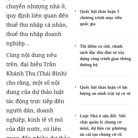
chuyển nhượng nhà ở,
Quốc hội thảo luận 3
quy định liên quan đến
chương trình mục tiêu
thuế thu nhập cá nhân,
quốc gia
thuế thu nhập doanh
nghiệp…
Thí điểm cơ chế, chính
sách đặc thù đầu tư xây
Cùng nội dung nêu
dựng công trình giao thông
trên, đại biểu Trần
đường bộ
Khánh Thu (Thái Bình)
cho rằng, một số nội
Quốc hội thảo luận về lực
dung của dự thảo luật
lượng an ninh trật tự cơ sở
tác động trực tiếp đến
người dân, doanh
Luật Nhà ở sửa đổi: Siết
nghiệp, kinh tế vĩ mô
chặt quản lý chung cư
của đất nước, có liên
mini, dự liệu các phương
án cải tạo chung cư cũ
quan đến nhiều dự thảo