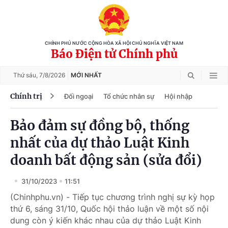
CHÍNH PHỦ NƯỚC CỘNG HÒA XÃ HỘI CHỦ NGHĨA VIỆT NAM
Báo Điện tử Chính phủ
Thứ sáu,
7/8/2026
MỚI NHẤT
Chính trị
Đối ngoại
Tổ chức nhân sự
Hội nhập
Bảo đảm sự đồng bộ, thống
nhất của dự thảo Luật Kinh
doanh bất động sản (sửa đổi)
31/10/2023
11:51
(Chinhphu.vn) - Tiếp tục chương trình nghị sự kỳ họp
thứ 6, sáng 31/10, Quốc hội thảo luận về một số nội
dung còn ý kiến khác nhau của dự thảo Luật Kinh