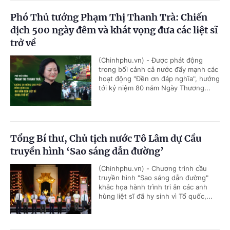
Phó Thủ tướng Phạm Thị Thanh Trà: Chiến
dịch 500 ngày đêm và khát vọng đưa các liệt sĩ
trở về
(Chinhphu.vn) - Được phát động
trong bối cảnh cả nước đẩy mạnh các
hoạt động "Đền ơn đáp nghĩa", hướng
tới kỷ niệm 80 năm Ngày Thương...
Tổng Bí thư, Chủ tịch nước Tô Lâm dự Cầu
truyền hình ‘Sao sáng dẫn đường’
(Chinhphu.vn) - Chương trình cầu
truyền hình "Sao sáng dẫn đường"
khắc họa hành trình tri ân các anh
hùng liệt sĩ đã hy sinh vì Tổ quốc,...