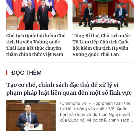
Chủ tịch Quốc hội kiêm Chủ
Tổng Bí thư, Chủ tịch nước
tịch Hạ viện Vương quốc
Tô Lâm tiếp Chủ tịch Quốc
Thái Lan kết thúc chuyến
hội kiêm Chủ tịch Hạ viện
thăm chính thức Việt Nam
Vương quốc Thái Lan
ĐỌC THÊM
Tạo cơ chế, chính sách đặc thù để xử lý vi
phạm pháp luật liên quan đến một số lĩnh vực
(Chinhphu.vn) – Họp phiên toàn thể
tại Hội trường vào chiều 7/8, Quốc
hội thảo luận về dự thảo Nghị quyết
của Quốc hội về cơ chế, chính sách...