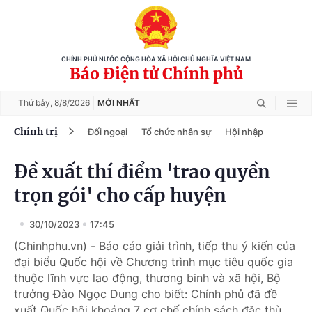
CHÍNH PHỦ NƯỚC CỘNG HÒA XÃ HỘI CHỦ NGHĨA VIỆT NAM
Báo Điện tử Chính phủ
Thứ bảy,
8/8/2026
MỚI NHẤT
Chính trị
Đối ngoại
Tổ chức nhân sự
Hội nhập
Đề xuất thí điểm 'trao quyền
trọn gói' cho cấp huyện
30/10/2023
17:45
(Chinhphu.vn) - Báo cáo giải trình, tiếp thu ý kiến của
đại biểu Quốc hội về Chương trình mục tiêu quốc gia
thuộc lĩnh vực lao động, thương binh và xã hội, Bộ
trưởng Đào Ngọc Dung cho biết: Chính phủ đã đề
xuất Quốc hội khoảng 7 cơ chế chính sách đặc thù,