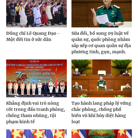
Đồng chí Lê Quang Đạo -
Sửa đổi, bổ sung 09 luật về
Một đời tin ở sức dân
quân sự, quốc phòng nhằm
sắp xếp cơ quan quân sự địa
phương tinh, gọn, mạnh.
Khẳng định vai trò nòng
Tạo hành lang pháp lý vững
cốt trong đấu tranh phòng,
chắc phòng, chống phổ
chống tham nhũng, tội
biến vũ khí hủy diệt hàng
phạm kinh tế
loạt