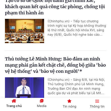
Tạo cơ sở để Quốc hội đánh giá chính xác,
khách quan kết quả công tác phòng, chống tội
phạm thi hành án
(Chinhphu.vn) - Tiếp tục chương
trình nghị sự tại Kỳ họp không thường
lệ thứ nhất, Quốc hội khóa XVI, sáng
nay (6/8), Quốc hội nghe báo cáo...
Thủ tướng Lê Minh Hưng: Bảo đảm an ninh
mạng phải gắn kết chặt chẽ, đồng bộ giữa 'bảo
vệ hệ thống' và 'bảo vệ con người'*
(Chinhphu.vn) - Sáng 6/8, tại Hà Nội,
Thủ tướng Chính phủ Lê Minh Hưng,
Trưởng Ban Chỉ đạo An ninh mạng
quốc gia dự và phát biểu tại Lễ Mít...
Trang chủ
Media
Tin nóng
Thông tin