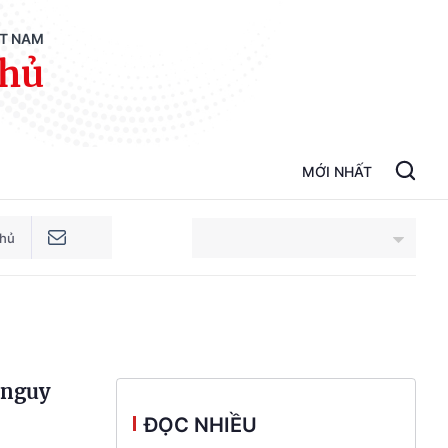
ỆT NAM
phủ
MỚI NHẤT
phủ
An Giang
Bắc Ninh
 nguy
Cao Bằng
ĐỌC NHIỀU