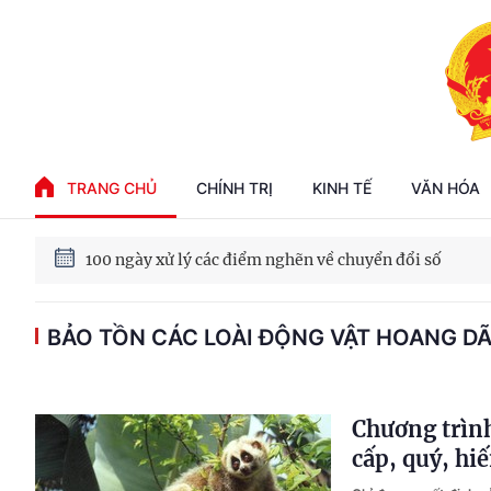
Phát triển kinh tế nhà nước trong kỷ nguyên mới
TRANG CHỦ
CHÍNH TRỊ
KINH TẾ
VĂN HÓA
100 ngày xử lý các điểm nghẽn về chuyển đổi số
BẢO TỒN CÁC LOÀI ĐỘNG VẬT HOANG D
Phát triển nhà ở cho thuê - Trụ cột chiến lược, lâu dài
Phát triển kinh tế nhà nước trong kỷ nguyên mới
Chương trình
cấp, quý, hi