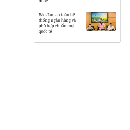
nước
Hưng Yên
Bảo đảm an toàn hệ
Hải Phòng
thống ngân hàng và
phù hợp chuẩn mực
quốc tế
Khánh Hòa
Lai Châu
Lào Cai
Lâm Đồng
Lạng Sơn
Nghệ An
Ninh Bình
Phú Thọ