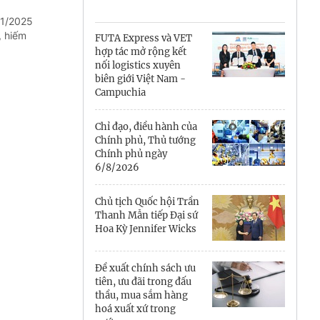
Cà Mau
/1/2025
Cần Thơ
, hiếm
FUTA Express và VET
hợp tác mở rộng kết
Điện Biên
nối logistics xuyên
biên giới Việt Nam -
Đà Nẵng
Campuchia
Đắk Lắk
Chỉ đạo, điều hành của
Chính phủ, Thủ tướng
Đồng Nai
Chính phủ ngày
6/8/2026
Đồng Tháp
Chủ tịch Quốc hội Trần
Gia Lai
Thanh Mẫn tiếp Đại sứ
Hoa Kỳ Jennifer Wicks
Hà Nội
Đề xuất chính sách ưu
Hồ Chí Minh
tiên, ưu đãi trong đấu
thầu, mua sắm hàng
Hà Tĩnh
hoá xuất xứ trong