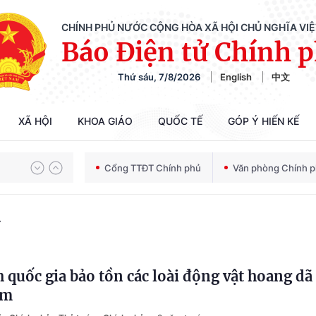
CHÍNH PHỦ NƯỚC CỘNG HÒA XÃ HỘI CHỦ NGHĨA VI
Báo Điện tử Chính 
Thứ sáu, 7/8/2026
English
中文
XÃ HỘI
KHOA GIÁO
QUỐC TẾ
GÓP Ý HIẾN KẾ
Chiến dịch 500 ngày đêm tìm kiếm, quy tập và xác định danh tính hài cốt liệt sĩ
Cổng TTĐT Chính phủ
Văn phòng Chính 
Bảo vệ nền tảng tư tưởng của Đảng trong kỷ nguyên phát triển mới
Ã
 quốc gia bảo tồn các loài động vật hoang dã
Chiến dịch 500 ngày đêm tìm kiếm, quy tập và xác định danh tính hài cốt liệt sĩ
ếm