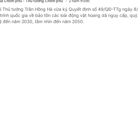
của Chính phủ - Thủ tướng Chính phủ
2 năm trước
hó Thủ tướng Trần Hồng Hà vừa ký Quyết định số 49/QĐ-TTg ngày 8
rình quốc gia về bảo tồn các loài động vật hoang dã nguy cấp, quý
vệ đến năm 2030, tầm nhìn đến năm 2050.