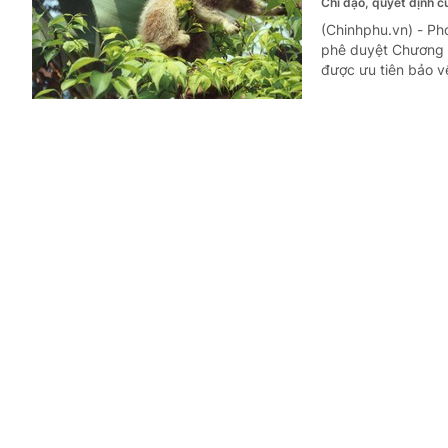
Chỉ đạo, quyết định 
(Chinhphu.vn) - P
phê duyệt Chương t
được ưu tiên bảo 