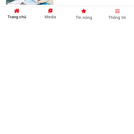
Trang chủ
Media
Tin nóng
Thông tin
Chức năng, nhiệm vụ, cơ cấu tổ chức mới của
Bộ Ngoại giao
Cổng TTĐT Chính phủ
English
中文
(Chinhphu.vn) - Chính phủ ban hành
Nghị định số 306/2026/NĐ-CP quy
định chức năng, nhiệm vụ, quyền hạn
và cơ cấu tổ chức của Bộ Ngoại giao.
Chuyên mục
Bổ nhiệm 2 Thứ trưởng Bộ Ngoại giao
CHÍNH TRỊ
KINH TẾ
(Chinhphu.vn) - Thủ tướng Chính phủ
VĂN HÓA
XÃ HỘI
Lê Minh Hưng đã ký các Quyết định
về việc điều động, bổ nhiệm giữ chức
Thứ trưởng Bộ Ngoại giao.
KHOA GIÁO
QUỐC TẾ
GÓP Ý HIẾN KẾ