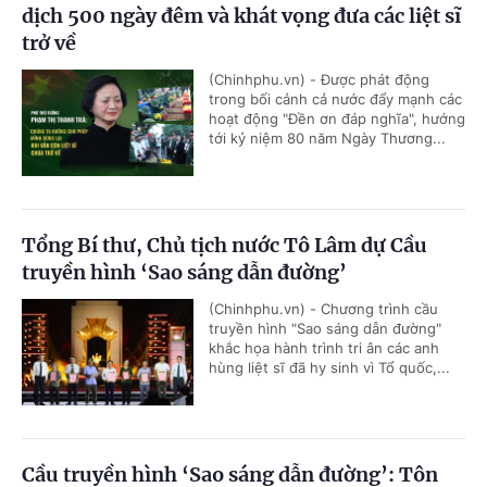
dịch 500 ngày đêm và khát vọng đưa các liệt sĩ
trở về
(Chinhphu.vn) - Được phát động
trong bối cảnh cả nước đẩy mạnh các
hoạt động "Đền ơn đáp nghĩa", hướng
tới kỷ niệm 80 năm Ngày Thương...
Tổng Bí thư, Chủ tịch nước Tô Lâm dự Cầu
truyền hình ‘Sao sáng dẫn đường’
(Chinhphu.vn) - Chương trình cầu
truyền hình "Sao sáng dẫn đường"
khắc họa hành trình tri ân các anh
hùng liệt sĩ đã hy sinh vì Tổ quốc,...
Cầu truyền hình ‘Sao sáng dẫn đường’: Tôn