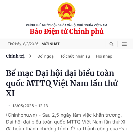
CHÍNH PHỦ NƯỚC CỘNG HÒA XÃ HỘI CHỦ NGHĨA VIỆT NAM
Báo Điện tử Chính phủ
Thứ bảy,
8/8/2026
MỚI NHẤT
Chính trị
Đối ngoại
Tổ chức nhân sự
Hội nhập
Bế mạc Đại hội đại biểu toàn
quốc MTTQ Việt Nam lần thứ
XI
13/05/2026
12:13
(Chinhphu.vn) - Sau 2,5 ngày làm việc khẩn trương,
Đại hội đại biểu toàn quốc MTTQ Việt Nam lần thứ XI
đã hoàn thành chương trình đề ra.Thành công của Đại