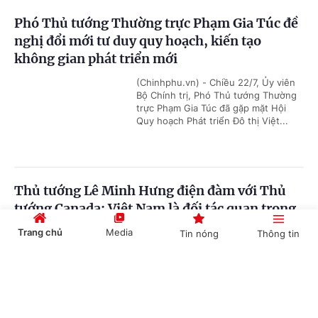
Phó Thủ tướng Thường trực Phạm Gia Túc đề
nghị đổi mới tư duy quy hoạch, kiến tạo
không gian phát triển mới
(Chinhphu.vn) - Chiều 22/7, Ủy viên
Bộ Chính trị, Phó Thủ tướng Thường
trực Phạm Gia Túc đã gặp mặt Hội
Quy hoạch Phát triển Đô thị Việt...
Thủ tướng Lê Minh Hưng điện đàm với Thủ
tướng Canada: Việt Nam là đối tác quan trọng
chủ chốt ở khu vực
Trang chủ
Media
Tin nóng
Thông tin
(Chinhphu.vn) - Tối 21/7, tại Văn
phòng Chính phủ, Thủ tướng Chính
Cổng TTĐT Chính phủ
English
中文
phủ Lê Minh Hưng đã có cuộc điện
đàm đầu tiên với Thủ tướng Canada...