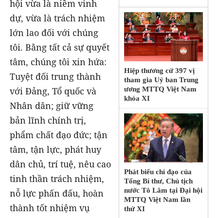
hội vừa là niềm vinh
dự, vừa là trách nhiệm
lớn lao đối với chúng
tôi. Bằng tất cả sự quyết
tâm, chúng tôi xin hứa:
Hiệp thương cử 397 vị
Tuyệt đối trung thành
tham gia Uỷ ban Trung
với Đảng, Tổ quốc và
ương MTTQ Việt Nam
khóa XI
Nhân dân; giữ vững
bản lĩnh chính trị,
phẩm chất đạo đức; tận
tâm, tận lực, phát huy
dân chủ, trí tuệ, nêu cao
Phát biểu chỉ đạo của
tinh thần trách nhiệm,
Tổng Bí thư, Chủ tịch
nước Tô Lâm tại Đại hội
nỗ lực phấn đấu, hoàn
MTTQ Việt Nam lần
thành tốt nhiệm vụ
thứ XI