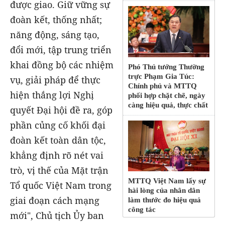
được giao. Giữ vững sự
đoàn kết, thống nhất;
năng động, sáng tạo,
đổi mới, tập trung triển
khai đồng bộ các nhiệm
Phó Thủ tướng Thường
trực Phạm Gia Túc:
vụ, giải pháp để thực
Chính phủ và MTTQ
hiện thắng lợi Nghị
phối hợp chặt chẽ, ngày
càng hiệu quả, thực chất
quyết Đại hội đề ra, góp
phần củng cố khối đại
đoàn kết toàn dân tộc,
khẳng định rõ nét vai
trò, vị thế của Mặt trận
MTTQ Việt Nam lấy sự
Tổ quốc Việt Nam trong
hài lòng của nhân dân
giai đoạn cách mạng
làm thước đo hiệu quả
công tác
mới", Chủ tịch Ủy ban