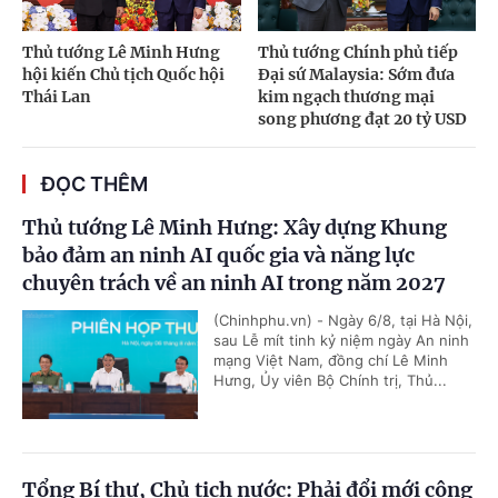
Thủ tướng Lê Minh Hưng
Thủ tướng Chính phủ tiếp
hội kiến Chủ tịch Quốc hội
Đại sứ Malaysia: Sớm đưa
Thái Lan
kim ngạch thương mại
song phương đạt 20 tỷ USD
ĐỌC THÊM
Thủ tướng Lê Minh Hưng: Xây dựng Khung
bảo đảm an ninh AI quốc gia và năng lực
chuyên trách về an ninh AI trong năm 2027
(Chinhphu.vn) - Ngày 6/8, tại Hà Nội,
sau Lễ mít tinh kỷ niệm ngày An ninh
mạng Việt Nam, đồng chí Lê Minh
Hưng, Ủy viên Bộ Chính trị, Thủ...
Tổng Bí thư, Chủ tịch nước: Phải đổi mới công