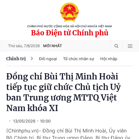
CHÍNH PHỦ NƯỚC CỘNG HÒA XÃ HỘI CHỦ NGHĨA VIỆT NAM
Báo Điện tử Chính phủ
Thứ sáu,
7/8/2026
MỚI NHẤT
Chính trị
Đối ngoại
Tổ chức nhân sự
Hội nhập
Đồng chí Bùi Thị Minh Hoài
tiếp tục giữ chức Chủ tịch Uỷ
ban Trung ương MTTQ Việt
Nam khóa XI
13/05/2026
10:00
(Chinhphu.vn)- Đồng chí Bùi Thị Minh Hoài, Ủy viên
Bộ Chính trị, Bí thư Trung ương Đảng, Bí thư Đảng ủy