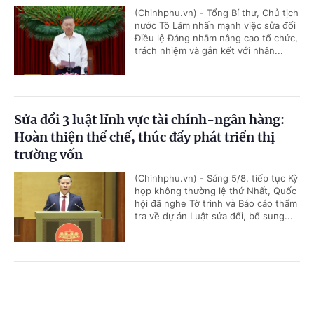
(Chinhphu.vn) - Tổng Bí thư, Chủ tịch
nước Tô Lâm nhấn mạnh việc sửa đổi
Điều lệ Đảng nhằm nâng cao tổ chức,
trách nhiệm và gắn kết với nhân...
Sửa đổi 3 luật lĩnh vực tài chính-ngân hàng:
Hoàn thiện thể chế, thúc đẩy phát triển thị
trường vốn
(Chinhphu.vn) - Sáng 5/8, tiếp tục Kỳ
họp không thường lệ thứ Nhất, Quốc
hội đã nghe Tờ trình và Báo cáo thẩm
tra về dự án Luật sửa đổi, bổ sung...
Tạo cơ sở pháp lý cho hoạt động xuất bản phát
Cổng TTĐT Chính phủ
English
中文
triển trong giai đoạn mới