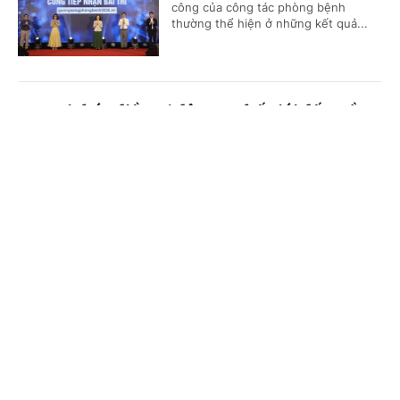
công của công tác phòng bệnh
thường thể hiện ở những kết quả...
Đưa tri thức điều trị đột quỵ thế giới đến Đồng
bằng sông Cửu Long
Cổng TTĐT Chính phủ
English
中文
(Chinhphu.vn) - Không chỉ là một
khóa đào tạo y khoa liên tục, Stroke
Trang chủ
Media
Tin nóng
Thông tin
Intervention School 2026 đang từng
bước đưa Cần Thơ trở thành điểm...
Chuyên mục
Đề xuất chính sách khuyến khích, khen
CHÍNH TRỊ
KINH TẾ
thưởng đối với tập thể, cá nhân thực hiện tốt
công tác dân số
VĂN HÓA
XÃ HỘI
(Chinhphu.vn) - Bộ Y tế đang lấy ý
KHOA GIÁO
QUỐC TẾ
kiến đối với dự thảo Thông tư hướng