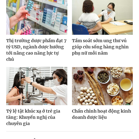
Thị trường dược phẩm đạt 7
Tầm soát sớm ung thư vú
tỷ USD, ngành dược hướng
giúp cứu sống hàng nghìn
tới nâng cao năng lực tự
phụ nữ mỗi năm
chủ
Tỷ lệ tật khúc xạ ở trẻ gia
Chấn chỉnh hoạt động kinh
tăng: Khuyến nghị của
doanh dược liệu
chuyên gia