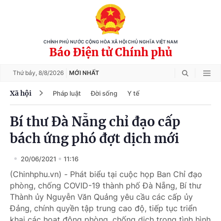
CHÍNH PHỦ NƯỚC CỘNG HÒA XÃ HỘI CHỦ NGHĨA VIỆT NAM
Báo Điện tử Chính phủ
Thứ bảy,
8/8/2026
MỚI NHẤT
Xã hội
Pháp luật
Đời sống
Y tế
Bí thư Đà Nẵng chỉ đạo cấp
bách ứng phó đợt dịch mới
20/06/2021
11:16
(Chinhphu.vn) - Phát biểu tại cuộc họp Ban Chỉ đạo
phòng, chống COVID-19 thành phố Đà Nẵng, Bí thư
Thành ủy Nguyễn Văn Quảng yêu cầu các cấp ủy
Đảng, chính quyền tập trung cao độ, tiếp tục triển
khai các hoạt động phòng, chống dịch trong tình hình