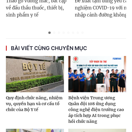
Tháo gỡ vướng mắc, bất cập
Đề xuất tạm dừng yêu cầu 
về đấu thầu thuốc, thiết bị,
nghiệm COVID-19 với ngư
sinh phẩm y tế
nhập cảnh đường không
BÀI VIẾT CÙNG CHUYÊN MỤC
Quy định chức năng, nhiệm
Bệnh viện Trung ương
vụ, quyền hạn và cơ cấu tổ
Quân đội 108 ứng dụng
chức của Bộ Y tế
công nghệ điện trường cao
áp tích hợp AI trong phục
hồi chức năng