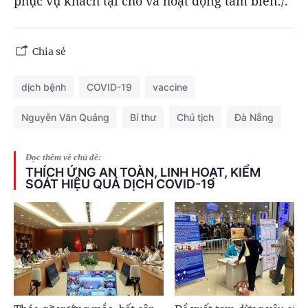
phục vụ khách tại chỗ và hoạt động tắm biển./.
Chia sẻ
dịch bệnh
COVID-19
vaccine
Nguyễn Văn Quảng
Bí thư
Chủ tịch
Đà Nẵng
Đọc thêm về chủ đề:
THÍCH ỨNG AN TOÀN, LINH HOẠT, KIỂM
SOÁT HIỆU QUẢ DỊCH COVID-19