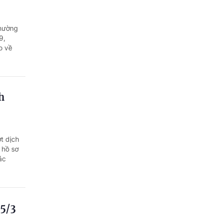
phường
9,
o về
h
t dịch
 hồ sơ
ác
15/3