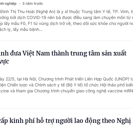
anh nghiệp
3 năm trước
Đinh Thị Thu Hoài (Nghệ An) là y sĩ thuộc Trung tâm Y tế, TP. Vinh, t
ưởng bởi dịch COVID-19 nên bà được điều sang làm chuyên môn từ
ếp lấy mẫu F0, F1 từ vùng dịch trở về, theo dõi sức khỏe cho người 
ách ly, lấy mẫu bệnh...
rình đưa Việt Nam thành trung tâm sản xuất
vực
y 22/5, tại Hà Nội, Chương trình Phát triển Liên Hợp Quốc (UNDP) tạ
ện Chiến lược và Chính sách y tế (Bộ Y tế) tổ chức Hội thảo phổ biế
ccine và tham gia Chương trình chuyển giao công nghệ vaccine mR
p kinh phí hỗ trợ người lao động theo Nghị