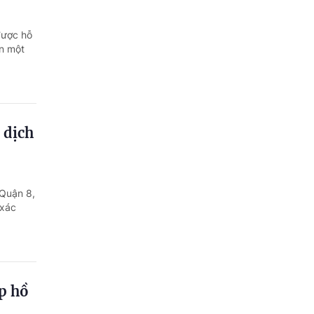
được hỗ
ơn một
 dịch
 Quận 8,
 xác
p hồ