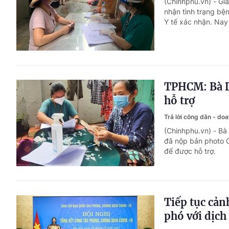
(Chinhphu.vn) - Gi
nhận tình trạng bệ
Y tế xác nhận. Nay 
TPHCM: Bà D
hỗ trợ
Trả lời công dân - do
(Chinhphu.vn) - Bà
đã nộp bản photo 
để được hỗ trợ.
Tiếp tục cản
phó với dịch