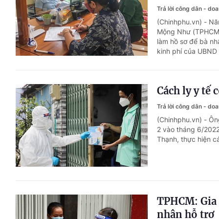
Trả lời công dân - do
(Chinhphu.vn) - Nă
Mộng Như (TPHCM) 
làm hồ sơ để bà nh
kinh phí của UBND
Cách ly y tế
Trả lời công dân - do
(Chinhphu.vn) - Ô
2 vào tháng 6/2022
Thạnh, thực hiện c
TPHCM: Gia 
nhận hỗ trợ