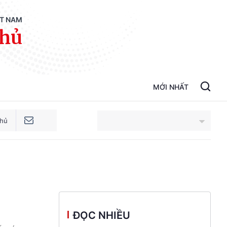
ỆT NAM
phủ
MỚI NHẤT
phủ
An Giang
Bắc Ninh
Cao Bằng
ĐỌC NHIỀU