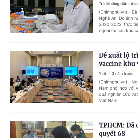
Trả lời công dân - do
(Chinhphu.vn) – Bà 
Nghệ An. Do ảnh h
2020-2022, trực ti
ngoài tại các khu c
Đề xuất lộ t
vaccine khu 
Y tế
3 năm trước
(Chinhphu.vn) - Ngà
Nam phối hợp với Vi
quả nghiên cứu va
Việt Nam.
TPHCM: Đã cấ
quyết 68