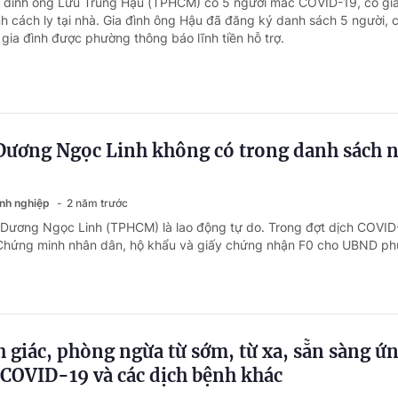
a đình ông Lưu Trung Hậu (TPHCM) có 5 người mắc COVID-19, có gi
nh cách ly tại nhà. Gia đình ông Hậu đã đăng ký danh sách 5 người, 
gia đình được phường thông báo lĩnh tiền hỗ trợ.
ương Ngọc Linh không có trong danh sách 
anh nghiệp
2 năm trước
 Dương Ngọc Linh (TPHCM) là lao động tự do. Trong đợt dịch COVID
Chứng minh nhân dân, hộ khẩu và giấy chứng nhận F0 cho UBND p
h giác, phòng ngừa từ sớm, từ xa, sẵn sàng ứ
 COVID-19 và các dịch bệnh khác