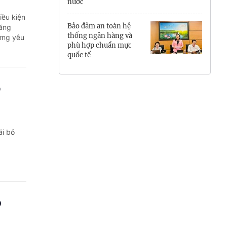
nước
Hưng Yên
iều kiện
Bảo đảm an toàn hệ
tăng
Hải Phòng
thống ngân hàng và
 ứng yêu
phù hợp chuẩn mực
quốc tế
Khánh Hòa
Lai Châu
o
Lào Cai
Lâm Đồng
ãi bỏ
Lạng Sơn
Nghệ An
Ninh Bình
p
Phú Thọ