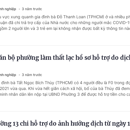
anh nghiệp
3 năm trước
hu vực xung quanh gia đình bà Đỗ Thanh Loan (TPHCM) ở và nhiều 
quận đã chi trả trợ cấp của Nhà nước cho những người mắc COVID-1
gồm 2 người lớn và 3 trẻ em lại không nhận được bất kỳ thông tin nà
n bộ phường làm thất lạc hồ sơ hỗ trợ do dịc
anh nghiệp
3 năm trước
a đình bà Tất Ngọc Bích Thùy (TPHCM) có 4 người đều là F0 trong đợ
021 vừa qua. Khi vừa hết giãn cách xã hội, bố của bà Thùy đã đem
inh nhân dân lên nộp tại UBND Phường 3 để được hỗ trợ tiền cho c
g 13 chi hỗ trợ do ảnh hưởng dịch từ ngày 