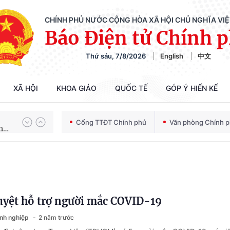
CHÍNH PHỦ NƯỚC CỘNG HÒA XÃ HỘI CHỦ NGHĨA VI
Báo Điện tử Chính 
Thứ sáu, 7/8/2026
English
中文
Chiến dịch 500 ngày đêm tìm kiếm, quy tập và xác định danh tính hài cốt liệt sĩ
XÃ HỘI
KHOA GIÁO
QUỐC TẾ
GÓP Ý HIẾN KẾ
Bảo vệ nền tảng tư tưởng của Đảng trong kỷ nguyên phát triển mới
Cổng TTĐT Chính phủ
Văn phòng Chính 
Chiến dịch 500 ngày đêm tìm kiếm, quy tập và xác định danh tính hài cốt liệt sĩ
uyệt hỗ trợ người mắc COVID-19
anh nghiệp
2 năm trước