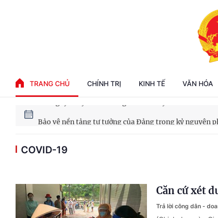
Phát triển kinh tế nhà nước trong kỷ nguyên mới
TRANG CHỦ
CHÍNH TRỊ
KINH TẾ
VĂN HÓA
100 ngày xử lý các điểm nghẽn về chuyển đổi số
Phát triển nhà ở cho thuê - Trụ cột chiến lược, lâu dài
COVID-19
Phát triển kinh tế nhà nước trong kỷ nguyên mới
Căn cứ xét d
Trả lời công dân - do