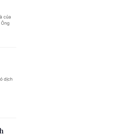
hà của
. Ông
ó dịch
ch