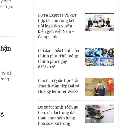
Cà Mau
ấy xác
có Trạm
Cần Thơ
FUTA Express và VET
hợp tác mở rộng kết
Điện Biên
nối logistics xuyên
biên giới Việt Nam -
Đà Nẵng
Campuchia
nhận
Đắk Lắk
Chỉ đạo, điều hành của
Chính phủ, Thủ tướng
Đồng Nai
Chính phủ ngày
6/8/2026
-19 bà
Đồng Tháp
hường
Chủ tịch Quốc hội Trần
Gia Lai
Thanh Mẫn tiếp Đại sứ
Hoa Kỳ Jennifer Wicks
Hà Nội
Đề xuất chính sách ưu
Hồ Chí Minh
ng
tiên, ưu đãi trong đấu
thầu, mua sắm hàng
Hà Tĩnh
hoá xuất xứ trong