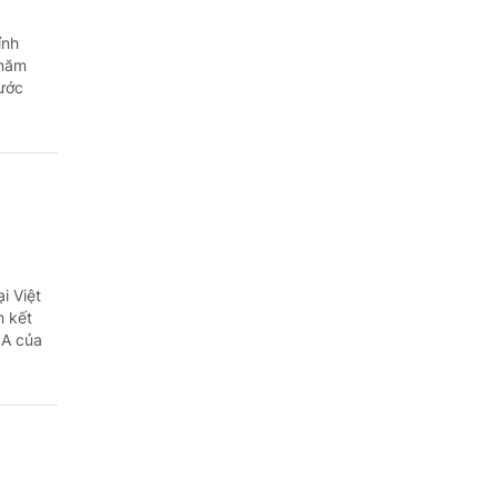
Quảng Ngãi
ỉnh
Quảng Ninh
 năm
nước
Quảng Trị
Sơn La
Thanh Hóa
Thái Nguyên
Thừa Thiên Huế
i Việt
n kết
NA của
Tuyên Quang
Tây Ninh
Vĩnh Long