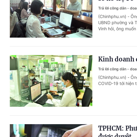
Trả lời công dân - do
(Chinhphu.vn) - Ôn
UBND phường và Tr
Vinh hỏi, ông muốn 
Kinh doanh q
Trả lời công dân - do
(Chinhphu.vn) - Ôn
COVID-19 tới hiện 
TPHCM: Phườn
được duyệt