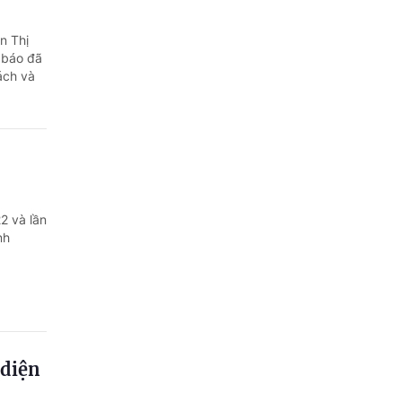
n Thị
 báo đã
ách và
2 và lần
nh
diện