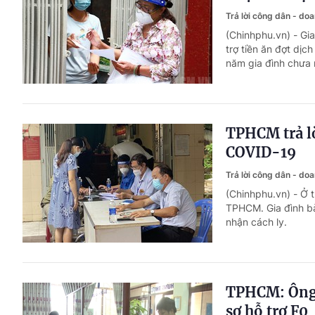
Trả lời công dân - do
(Chinhphu.vn) - G
trợ tiền ăn đợt dị
năm gia đình chưa 
TPHCM trả lờ
COVID-19
Trả lời công dân - do
(Chinhphu.vn) - Ở 
TPHCM. Gia đình bà
nhận cách ly.
TPHCM: Ông 
sơ hỗ trợ F0