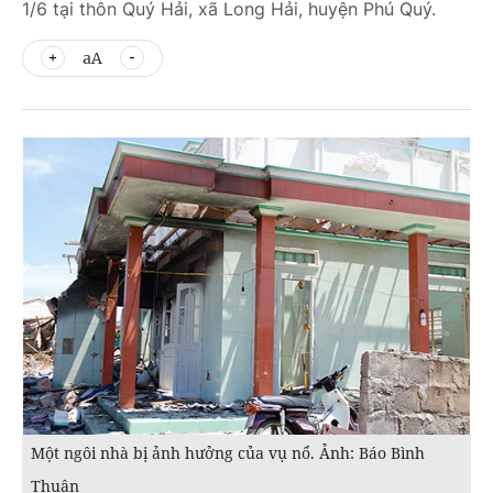
1/6 tại thôn Quý Hải, xã Long Hải, huyện Phú Quý.
aA
Một ngôi nhà bị ảnh hưởng của vụ nổ. Ảnh: Báo Bình
Thuận