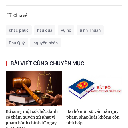
Chia sẻ
khắc phục
hậu quả
vụ nổ
Bình Thuận
Phú Quý
nguyên nhân
BÀI VIẾT CÙNG CHUYÊN MỤC
Bổ sung một số chức danh
Bãi bỏ một số văn bản quy
có thẩm quyền xử phạt vi
phạm pháp luật không còn
phạm hành chính từ ngày
phù hợp