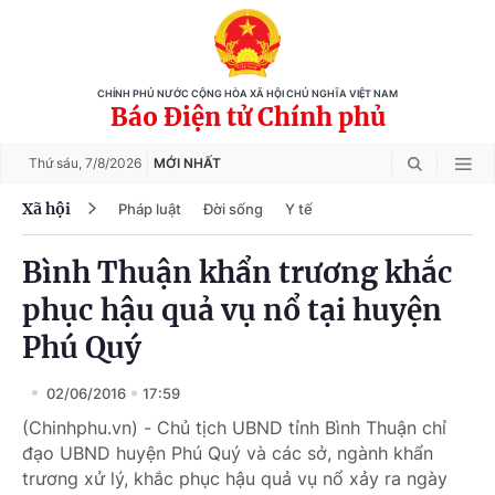
CHÍNH PHỦ NƯỚC CỘNG HÒA XÃ HỘI CHỦ NGHĨA VIỆT NAM
Báo Điện tử Chính phủ
Thứ sáu,
7/8/2026
MỚI NHẤT
Xã hội
Pháp luật
Đời sống
Y tế
Bình Thuận khẩn trương khắc
phục hậu quả vụ nổ tại huyện
Phú Quý
02/06/2016
17:59
(Chinhphu.vn) - Chủ tịch UBND tỉnh Bình Thuận chỉ
đạo UBND huyện Phú Quý và các sở, ngành khẩn
trương xử lý, khắc phục hậu quả vụ nổ xảy ra ngày