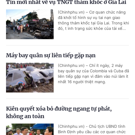
Tin mới nhất về vụ TNGT thảm khốc ở Gia Lai
(Chinhphu.vn) – Cơ quan chức năng
đã khởi tố hình sự vụ tai nạn giao
thông thảm khốc tại Gia Lai. Trong khi
đó, t ình trạng sức khỏe của tài xế...
Máy bay quân sự liên tiếp gặp nạn
(Chinhphu.vn) – Chỉ ít ngày, 2 máy
bay quân sự của Colombia và Cuba đã
liên tiếp gặp nạn vì đâm vào núi làm ít
nhất 16 người thiệt mạng.
Kiên quyết xóa bỏ đường ngang tự phát,
không an toàn
(Chinhphu.vn) - Chủ tịch UBND tỉnh
Bình Định yêu cầu các cơ quan chức