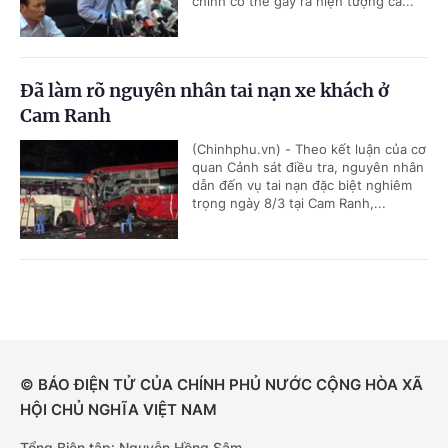
chính có thể gây ra hiện tượng cá...
Đã làm rõ nguyên nhân tai nạn xe khách ở
Cam Ranh
(Chinhphu.vn) - Theo kết luận của cơ
quan Cảnh sát điều tra, nguyên nhân
dẫn đến vụ tai nạn đặc biệt nghiêm
trọng ngày 8/3 tại Cam Ranh,...
© BÁO ĐIỆN TỬ CỦA CHÍNH PHỦ NƯỚC CỘNG HÒA XÃ
HỘI CHỦ NGHĨA VIỆT NAM
Tổng Biên tập: Nguyễn Hồng Sâm