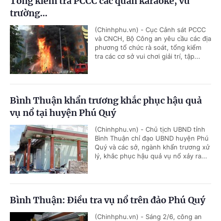
Tổng kiểm tra PCCC các quán karaoke, vũ
trường...
(Chinhphu.vn) - Cục Cảnh sát PCCC
và CNCH, Bộ Công an yêu cầu các địa
phương tổ chức rà soát, tổng kiểm
tra các cơ sở vui chơi giải trí, tập...
Bình Thuận khẩn trương khắc phục hậu quả
vụ nổ tại huyện Phú Quý
(Chinhphu.vn) - Chủ tịch UBND tỉnh
Bình Thuận chỉ đạo UBND huyện Phú
Quý và các sở, ngành khẩn trương xử
lý, khắc phục hậu quả vụ nổ xảy ra...
Bình Thuận: Điều tra vụ nổ trên đảo Phú Quý
(Chinhphu.vn) - Sáng 2/6, công an