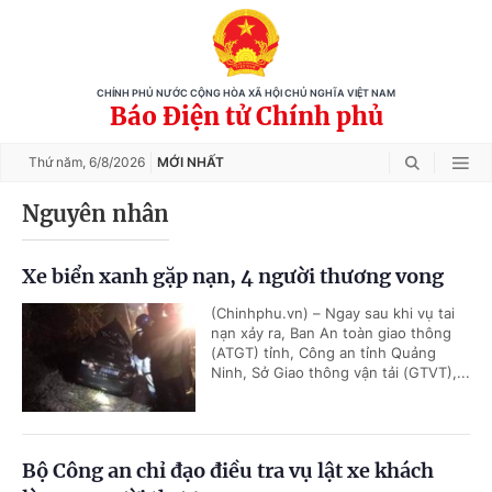
CHÍNH PHỦ NƯỚC CỘNG HÒA XÃ HỘI CHỦ NGHĨA VIỆT NAM
Báo Điện tử Chính phủ
Thứ năm,
6/8/2026
MỚI NHẤT
Nguyên nhân
Xe biển xanh gặp nạn, 4 người thương vong
(Chinhphu.vn) – Ngay sau khi vụ tai
nạn xảy ra, Ban An toàn giao thông
(ATGT) tỉnh, Công an tỉnh Quảng
Ninh, Sở Giao thông vận tải (GTVT),...
Bộ Công an chỉ đạo điều tra vụ lật xe khách