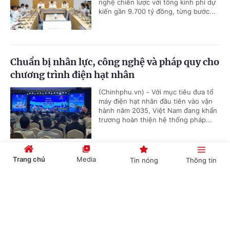
nghệ chiến lược với tổng kinh phí dự
kiến gần 9.700 tỷ đồng, từng bước...
Chuẩn bị nhân lực, công nghệ và pháp quy cho
chương trình điện hạt nhân
(Chinhphu.vn) - Với mục tiêu đưa tổ
máy điện hạt nhân đầu tiên vào vận
hành năm 2035, Việt Nam đang khẩn
trương hoàn thiện hệ thống pháp...
Trang chủ
Media
Tin nóng
Thông tin
Hoàn thiện hệ thống pháp quy hạt nhân, sẵn
sàng cho chương trình điện hạt nhân quốc gia
Cổng TTĐT Chính phủ
English
中文
(Chinhphu.vn) - Việt Nam đang bước
vào giai đoạn chuẩn bị quan trọng
cho chương trình điện hạt nhân với
yêu cầu cấp thiết về hoàn thiện hạ...