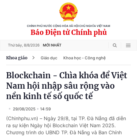
CHÍNH PHỦ NƯỚC CỘNG HÒA XÃ HỘI CHỦ NGHĨA VIỆT NAM
Báo Điện tử Chính phủ
Thứ bảy,
8/8/2026
MỚI NHẤT
Khoa giáo
Giáo dục
Khoa học - Công nghệ
Blockchain - Chìa khóa để Việt
Nam hội nhập sâu rộng vào
nền kinh tế số quốc tế
29/08/2025
14:59
(Chinhphu.vn) – Ngày 29/8, tại TP. Đà Nẵng đã diễn
ra sự kiện Ngày hội Blockchain Việt Nam 2025.
Chương trình do UBND TP. Đà Nẵng và Ban Chính