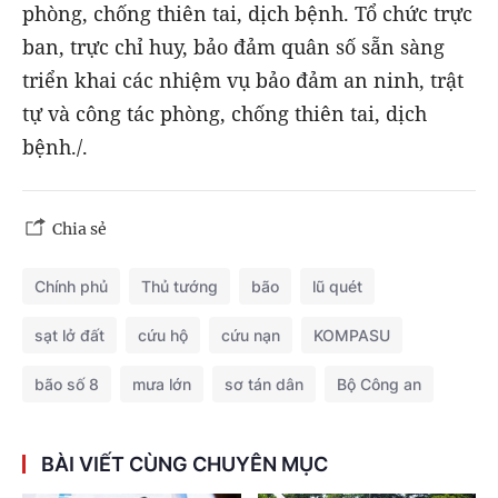
phòng, chống thiên tai, dịch bệnh. Tổ chức trực
ban, trực chỉ huy, bảo đảm quân số sẵn sàng
triển khai các nhiệm vụ bảo đảm an ninh, trật
tự và công tác phòng, chống thiên tai, dịch
bệnh./.
Chia sẻ
Chính phủ
Thủ tướng
bão
lũ quét
sạt lở đất
cứu hộ
cứu nạn
KOMPASU
bão số 8
mưa lớn
sơ tán dân
Bộ Công an
BÀI VIẾT CÙNG CHUYÊN MỤC