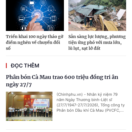
Triển khai 100 ngày tháo gỡ
Sẵn sàng lực lượng, phương
điểm nghẽn về chuyển đổi
tiện ứng phó với mưa lớn,
số
lũ lụt, sạt lở đất
ĐỌC THÊM
Phân bón Cà Mau trao 600 triệu đồng tri ân
ngày 27/7
(Chinhphu.vn) - Nhân kỷ niệm 79
năm Ngày Thương binh-Liệt sĩ
(27/7/1947-27/7/2026), Tổng công ty
Phân bón Dầu khí Cà Mau (PVCFC,...