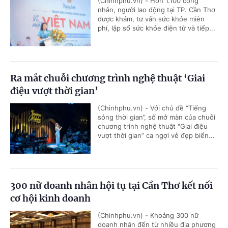
(Chinhphu.vn) - Hơn 1.100 công
nhân, người lao động tại TP. Cần Thơ
được khám, tư vấn sức khỏe miễn
phí, lập sổ sức khỏe điện tử và tiếp...
Ra mắt chuỗi chương trình nghệ thuật ‘Giai
điệu vượt thời gian’
(Chinhphu.vn) - Với chủ đề “Tiếng
sóng thời gian”, số mở màn của chuỗi
chương trình nghệ thuật "Giai điệu
vượt thời gian” ca ngợi vẻ đẹp biển...
300 nữ doanh nhân hội tụ tại Cần Thơ kết nối
cơ hội kinh doanh
(Chinhphu.vn) - Khoảng 300 nữ
doanh nhân đến từ nhiều địa phương