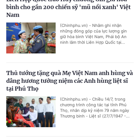
bình cho gần 200 chiến sỹ 'mũ nồi xanh' Việt
Nam
(Chinhphu.vn) - Nhằm ghi nhận
những đóng góp của lực lượng gìn
giữ hòa bình Việt Nam, Phái bộ An
ninh lâm thời Liên Hợp Quốc tại...
Thủ tướng tặng quà Mẹ Việt Nam anh hùng và
dâng hương tưởng niệm các Anh hùng liệt sĩ
tại Phú Thọ
(Chinhphu.vn) - Chiều 14/7, trong
chương trình công tác tại tỉnh Phú
Thọ, nhân dịp kỷ niệm 79 năm ngày
Thương binh - Liệt sĩ (27/7/1947 -...