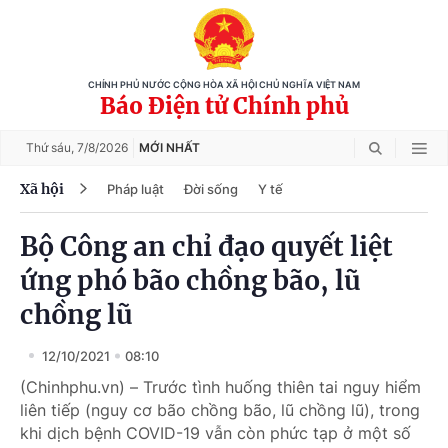
CHÍNH PHỦ NƯỚC CỘNG HÒA XÃ HỘI CHỦ NGHĨA VIỆT NAM
Báo Điện tử Chính phủ
Thứ sáu,
7/8/2026
MỚI NHẤT
Xã hội
Pháp luật
Đời sống
Y tế
Bộ Công an chỉ đạo quyết liệt
ứng phó bão chồng bão, lũ
chồng lũ
12/10/2021
08:10
(Chinhphu.vn) – Trước tình huống thiên tai nguy hiểm
liên tiếp (nguy cơ bão chồng bão, lũ chồng lũ), trong
khi dịch bệnh COVID-19 vẫn còn phức tạp ở một số