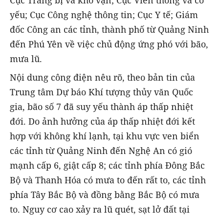
Cục Trang bị và kho vận; Cục Viễn thông và cơ
yếu; Cục Công nghệ thông tin; Cục Y tế; Giám
đốc Công an các tỉnh, thành phố từ Quảng Ninh
đến Phú Yên về việc chủ động ứng phó với bão,
mưa lũ.
Nội dung công điện nêu rõ, theo bản tin của
Trung tâm Dự báo Khí tượng thủy văn Quốc
gia, bão số 7 đã suy yếu thành áp thấp nhiệt
đới. Do ảnh hưởng của áp thấp nhiệt đới kết
hợp với không khí lạnh, tại khu vực ven biển
các tỉnh từ Quảng Ninh đến Nghệ An có gió
mạnh cấp 6, giật cấp 8; các tỉnh phía Đông Bắc
Bộ và Thanh Hóa có mưa to đến rất to, các tỉnh
phía Tây Bắc Bộ và đồng bằng Bắc Bộ có mưa
to. Nguy cơ cao xảy ra lũ quét, sạt lở đất tại