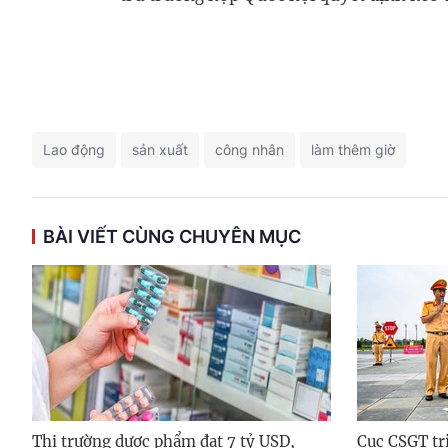
Lao động
sản xuất
công nhân
làm thêm giờ
BÀI VIẾT CÙNG CHUYÊN MỤC
Thị trường dược phẩm đạt 7 tỷ USD,
Cục CSGT tri