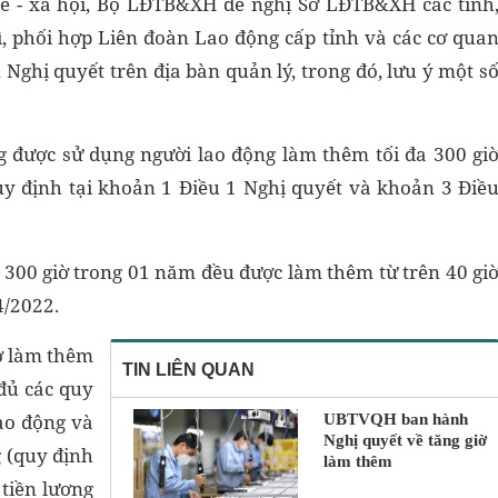
 tế - xã hội, Bộ LĐTB&XH đề nghị Sở LĐTB&XH các tỉnh
ì, phối hợp Liên đoàn Lao động cấp tỉnh và các cơ qua
Nghị quyết trên địa bàn quản lý, trong đó, lưu ý một s
g được sử dụng người lao động làm thêm tối đa 300 gi
uy định tại khoản 1 Điều 1 Nghị quyết và khoản 3 Điề
a 300 giờ trong 01 năm đều được làm thêm từ trên 40 gi
4/2022.
iờ làm thêm
TIN LIÊN QUAN
đủ các quy
ao động và
UBTVQH ban hành
Nghị quyết về tăng giờ
 (quy định
làm thêm
 tiền lương