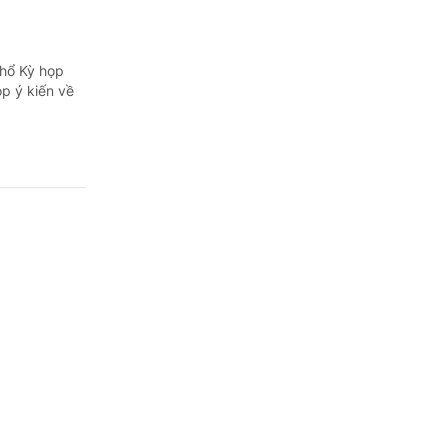
khổ Kỳ họp
p ý kiến về
ớng dẫn
 đòi hỏi cao
i tiết, thậm
gay",...