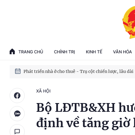
Phát triển kinh tế nhà nước trong kỷ nguyên mới
100 ngày xử lý các điểm nghẽn về chuyển đổi số
TRANG CHỦ
CHÍNH TRỊ
KINH TẾ
VĂN HÓA
Phát triển nhà ở cho thuê - Trụ cột chiến lược, lâu dài
Phát triển kinh tế nhà nước trong kỷ nguyên mới
XÃ HỘI
Bộ LĐTB&XH hướ
định về tăng giờ