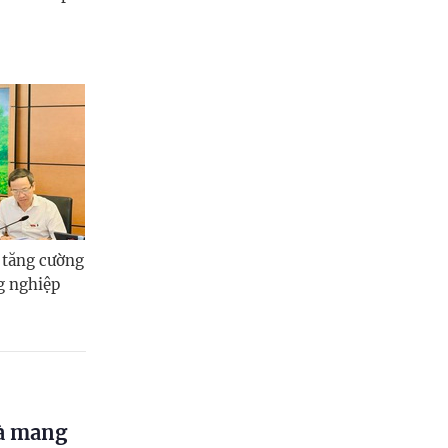
 tăng cường
g nghiệp
và mang