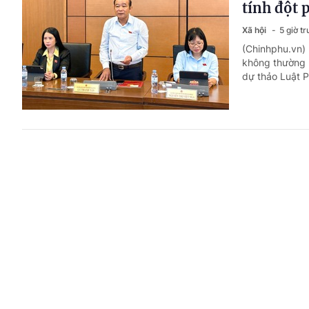
tính đột 
Xã hội
5 giờ t
(Chinhphu.vn) 
không thường l
dự thảo Luật Ph
Sức ép ti
Luật Tín 
Xã hội
5 giờ t
(Chinhphu.vn) 
hơn. Luật chỉ 
chí không nhất