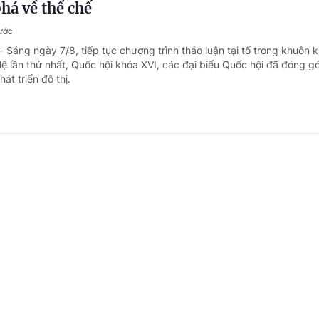
phá về thể chế
rước
- Sáng ngày 7/8, tiếp tục chương trình thảo luận tại tổ trong khuôn 
ệ lần thứ nhất, Quốc hội khóa XVI, các đại biểu Quốc hội đã đóng gó
át triển đô thị.
ến độ và yêu cầu chất lượng cho Nghị định hư
ngưỡng, tôn giáo
rước
- “Xây dựng luật đã phức tạp, làm Nghị định hướng dẫn thi hành còn
mang tính chất khung, còn Nghị định của Chính phủ phải đủ cụ thể, ch
 thiết phải chờ thêm thông tư hướng dẫn vẫn có thể thực hiện được n