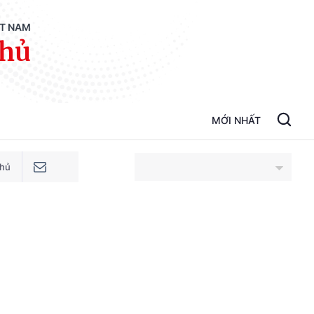
ỆT NAM
phủ
MỚI NHẤT
phủ
An Giang
Bắc Ninh
Cao Bằng