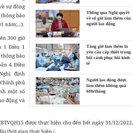
 về sự đồng
Thông qua Nghị quyết
 thông báo
về số giờ làm thêm của
1 năm;...).
người lao động
đến 300 giờ
n 1 Điều 1
Tăng giờ làm thêm là
yêu cầu cấp thiết trong
 thông báo
bối cảnh phục hồi kinh
tế
oản 4 Điều
Nghị định
Người lao động được
 Chính phủ
làm thêm không quá
ành một số
60h/tháng
lao động và
/UBTVQH15 được thực hiện cho đến hết ngày 31/12/2022
i thời gian thực hiện./.