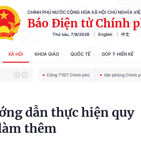
CHÍNH PHỦ NƯỚC CỘNG HÒA XÃ HỘI CHỦ NGHĨA VI
Báo Điện tử Chính 
Thứ sáu, 7/8/2026
English
中文
Chiến dịch 500 ngày đêm tìm kiếm, quy tập và xác định danh tính hài cốt liệt sĩ
XÃ HỘI
KHOA GIÁO
QUỐC TẾ
GÓP Ý HIẾN KẾ
Bảo vệ nền tảng tư tưởng của Đảng trong kỷ nguyên phát triển mới
Cổng TTĐT Chính phủ
Văn phòng Chính 
Chiến dịch 500 ngày đêm tìm kiếm, quy tập và xác định danh tính hài cốt liệt sĩ
ng dẫn thực hiện quy
 làm thêm