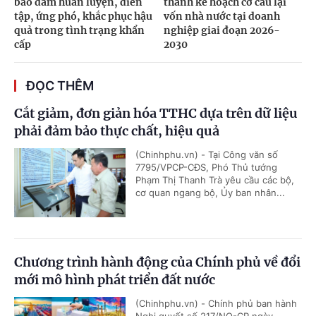
bảo đảm huấn luyện, diễn
thành kế hoạch cơ cấu lại
tập, ứng phó, khắc phục hậu
vốn nhà nước tại doanh
quả trong tình trạng khẩn
nghiệp giai đoạn 2026-
cấp
2030
ĐỌC THÊM
Cắt giảm, đơn giản hóa TTHC dựa trên dữ liệu
phải đảm bảo thực chất, hiệu quả
(Chinhphu.vn) - Tại Công văn số
7795/VPCP-CĐS, Phó Thủ tướng
Phạm Thị Thanh Trà yêu cầu các bộ,
cơ quan ngang bộ, Ủy ban nhân...
Chương trình hành động của Chính phủ về đổi
mới mô hình phát triển đất nước
(Chinhphu.vn) - Chính phủ ban hành
Nghị quyết số 217/NQ-CP ngày