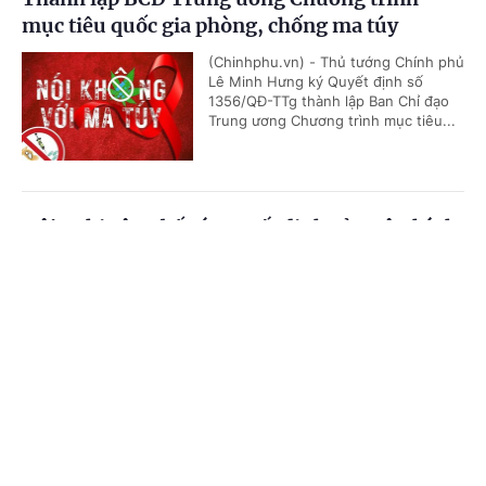
mục tiêu quốc gia phòng, chống ma túy
(Chinhphu.vn) - Thủ tướng Chính phủ
Lê Minh Hưng ký Quyết định số
1356/QĐ-TTg thành lập Ban Chỉ đạo
Trung ương Chương trình mục tiêu...
Hội nghị công bố các quyết định của Bộ Chính
trị, Ban Bí thư về công tác cán bộ
Cổng TTĐT Chính phủ
English
中文
(Chinhphu.vn) - Sáng 23/7, tại Trụ sở
Trung ương Đảng, Ủy viên Bộ Chính
Trang chủ
Media
Tin nóng
Thông tin
trị, Thường trực Ban Bí thư Trần Cẩm
Tú chủ trì Hội nghị công bố các...
Chuyên mục
Thủ tướng Chính phủ Lê Minh Hưng làm
CHÍNH TRỊ
KINH TẾ
Trưởng Ban Chỉ đạo Phòng thủ dân sự quốc