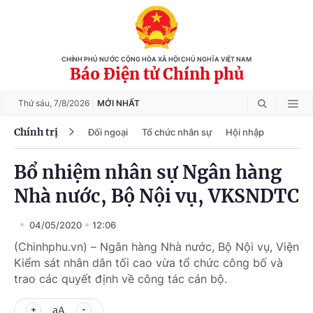
CHÍNH PHỦ NƯỚC CỘNG HÒA XÃ HỘI CHỦ NGHĨA VIỆT NAM
Báo Điện tử Chính phủ
Thứ sáu,
7/8/2026
MỚI NHẤT
Chính trị
Đối ngoại
Tổ chức nhân sự
Hội nhập
Bổ nhiệm nhân sự Ngân hàng
Nhà nước, Bộ Nội vụ, VKSNDTC
04/05/2020
12:06
(Chinhphu.vn) – Ngân hàng Nhà nước, Bộ Nội vụ, Viện
Kiểm sát nhân dân tối cao vừa tổ chức công bố và
trao các quyết định về công tác cán bộ.
aA