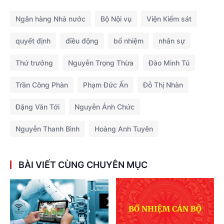
Ngân hàng Nhà nước
Bộ Nội vụ
Viện Kiểm sát
quyết định
điều động
bổ nhiệm
nhân sự
Thứ trưởng
Nguyễn Trọng Thừa
Đào Minh Tú
Trần Công Phàn
Phạm Đức Ấn
Đỗ Thị Nhàn
Đặng Văn Tới
Nguyễn Ánh Chức
Nguyễn Thanh Bình
Hoàng Anh Tuyên
BÀI VIẾT CÙNG CHUYÊN MỤC