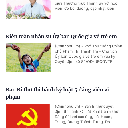
giữa Thường trực Thành ủy với học
viên lớp bồi dưỡng, cập nhật kiến...
Kiện toàn nhân sự Ủy ban Quốc gia về trẻ em
(Chinhphu.vn) - Phó Thủ tướng Chính
phủ Phạm Thị Thanh Trà - Chủ tịch
Ủy ban Quốc gia về trẻ em vừa ký
Quyết định số 85/QĐ-UBQGVTE...
Ban Bí thư thi hành kỷ luật 5 đảng viên vi
phạm
(Chinhphu.vn) - Ban Bí thư quyết
định thi hành kỷ luật Khai trừ ra khỏi
Đảng đối với các ông, bà: Hoàng
Trung, Dương Thành Trung, Đỗ...