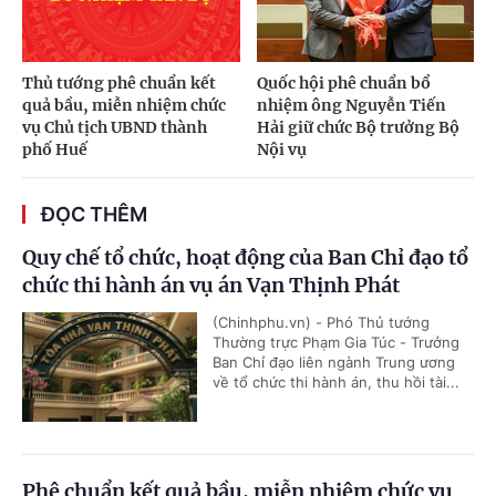
Thủ tướng phê chuẩn kết
Quốc hội phê chuẩn bổ
quả bầu, miễn nhiệm chức
nhiệm ông Nguyễn Tiến
vụ Chủ tịch UBND thành
Hải giữ chức Bộ trưởng Bộ
phố Huế
Nội vụ
ĐỌC THÊM
Quy chế tổ chức, hoạt động của Ban Chỉ đạo tổ
chức thi hành án vụ án Vạn Thịnh Phát
(Chinhphu.vn) - Phó Thủ tướng
Thường trực Phạm Gia Túc - Trưởng
Ban Chỉ đạo liên ngành Trung ương
về tổ chức thi hành án, thu hồi tài...
Phê chuẩn kết quả bầu, miễn nhiệm chức vụ