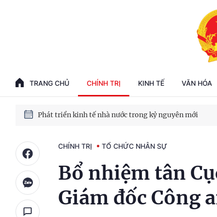
100 ngày xử lý các điểm nghẽn về chuyển đổi số
Phát triển nhà ở cho thuê - Trụ cột chiến lược, lâu dài
TRANG CHỦ
CHÍNH TRỊ
KINH TẾ
VĂN HÓA
Phát triển kinh tế nhà nước trong kỷ nguyên mới
CHÍNH TRỊ
TỔ CHỨC NHÂN SỰ
Bổ nhiệm tân Cụ
Giám đốc Công a