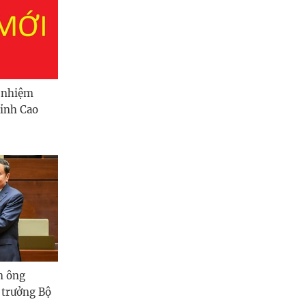
n nhiệm
tỉnh Cao
m ông
 trưởng Bộ