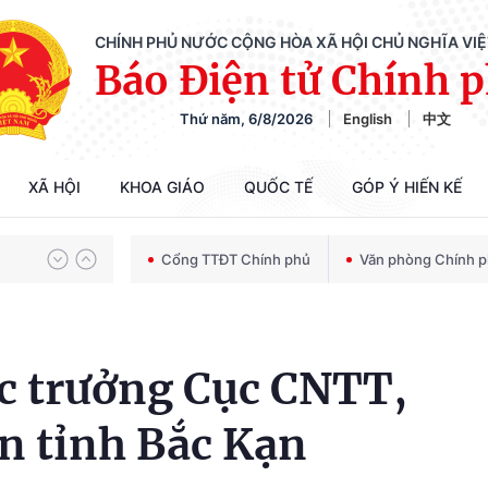
Chiến dịch 500 ngày đêm tìm kiếm, quy tập và xác định danh tính hài cốt liệt sĩ
CHÍNH PHỦ NƯỚC CỘNG HÒA XÃ HỘI CHỦ NGHĨA VI
Báo Điện tử Chính 
Thứ năm, 6/8/2026
English
中文
Bảo vệ nền tảng tư tưởng của Đảng trong kỷ nguyên phát triển mới
XÃ HỘI
KHOA GIÁO
QUỐC TẾ
GÓP Ý HIẾN KẾ
Chiến dịch 500 ngày đêm tìm kiếm, quy tập và xác định danh tính hài cốt liệt sĩ
Cổng TTĐT Chính phủ
Văn phòng Chính 
c trưởng Cục CNTT,
n tỉnh Bắc Kạn