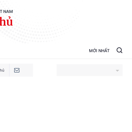
ỆT NAM
phủ
MỚI NHẤT
phủ
An Giang
Bắc Ninh
Cao Bằng